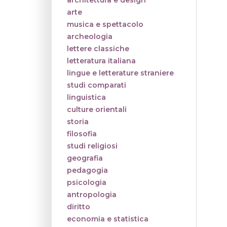
architettura e design
arte
musica e spettacolo
archeologia
lettere classiche
letteratura italiana
lingue e letterature straniere
studi comparati
linguistica
culture orientali
storia
filosofia
studi religiosi
geografia
pedagogia
psicologia
antropologia
diritto
economia e statistica