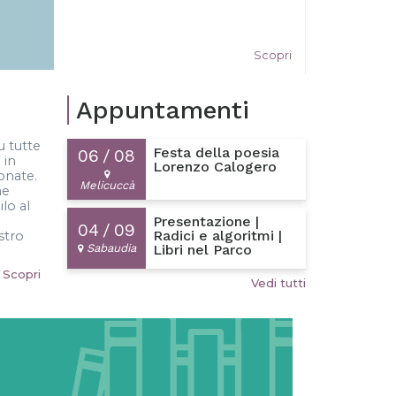
Scopri
Appuntamenti
u tutte
Festa della poesia
06
/
08
 in
Lorenzo Calogero
ionate.
Melicuccà
me
ilo al
Presentazione |
04
/
09
Radici e algoritmi |
stro
Sabaudia
Libri nel Parco
Scopri
Vedi tutti