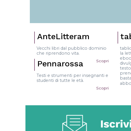
AnteLitteram
ta
Vecchi libri dal pubblico dominio
tabli
che riprendono vita.
la le
eboo
Scopri
Pennarossa
divul
testo
prend
Testi e strumenti per insegnanti e
basta
studenti di tutte le età.
abb
Scopri