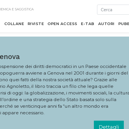
DEMICA E SAGGISTICA
I
COLLANE
RIVISTE
OPEN ACCESS
E-TAB
AUTORI
PUBB
Genova
ospensione dei diritti democratici in un Paese occidentale
opoguerra avviene a Genova nel 2001 durante i giorni del
ono quei fatti della nostra società attuale? Grazie alle
rio Agnoletto, il libro traccia un filo che lega quelle
risi di oggi: la globalizzazione, i movimenti sociali, la cultur
ll’ordine e una strategia dello Stato basata solo sulla
erché se venticinque anni fa “un altro mondo era
gi appare necessario.
Dettagli