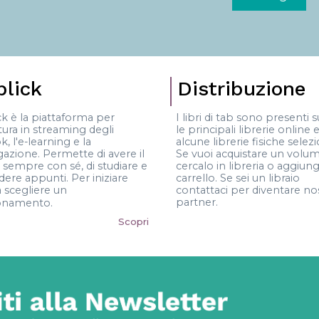
blick
Distribuzione
ck è la piattaforma per
I libri di tab sono presenti s
ttura in streaming degli
le principali librerie online e
k,
l'e-learning e la
alcune librerie fisiche selez
gazione. Permette di avere il
Se vuoi acquistare un volu
 sempre con sé, di studiare e
cercalo in libreria o aggiung
ere appunti. Per iniziare
carrello. Se sei un libraio
 scegliere un
contattaci per diventare no
.
partner.
onamento
Scopri