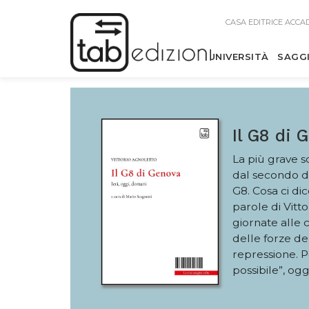
CASA EDITRICE ACCA
UNIVERSITÀ
SAGG
Il G8 di 
La più grave s
dal secondo d
G8. Cosa ci dic
parole di Vitto
giornate alle c
delle forze de
repressione. P
possibile”, og