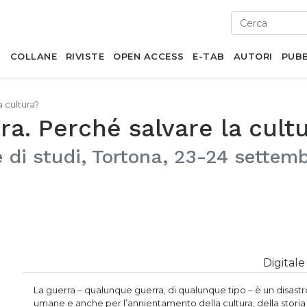
I
COLLANE
RIVISTE
OPEN ACCESS
E-TAB
AUTORI
PUBB
a cultura?
rra. Perché salvare la cult
 di studi, Tortona, 23-24 settem
Digitale
La guerra – qualunque guerra, di qualunque tipo – è un disastro
umane e anche per l’annientamento della cultura, della storia di