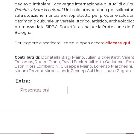
deciso di intitolare il convegno internazionale di studi di cui 
Perché salvare la cultura?
Un titolo provocatorio per sollecitare
sulla situazione mondiale e, soprattutto, per proporre soluzion
patrimonio culturale universale, storico, artistico, archeolog
promosso dalla SIPBC, Società Italiana per la Protezione dei Be
Bologna.
Per leggere e scaricare il testo in open access
cliccare qui
Donatella Biagi Maino
,
Julian Bickersteth
,
Valen
Contributi di
:
Detomas
,
Rocco Diana
,
David Fricker
,
Alberto Garlandini
,
Edo
Lison
,
Nora Lombardini
,
Giuseppe Maino
,
Lorenzo Marchesini
,
Miriam Terzoni
,
Mirco Ulandi
,
Zeynep Gul Unal
,
Lauso Zagato
Extra:
Presentazioni