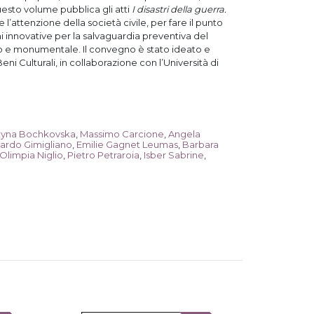
questo volume pubblica gli atti
I disastri della guerra.
 l’attenzione della società civile, per fare il punto
i innovative per la salvaguardia preventiva del
ico e monumentale. Il convegno è stato ideato e
ni Culturali, in collaborazione con l’Università di
tyna Bochkovska
,
Massimo Carcione
,
Angela
ardo Gimigliano
,
Emilie Gagnet Leumas
,
Barbara
Olimpia Niglio
,
Pietro Petraroia
,
Isber Sabrine
,