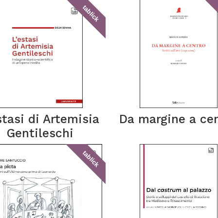
tablick
stasi di Artemisia
Da margine a ce
Gentileschi
tablick