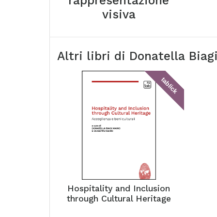
rappresentazione
visiva
Altri libri di
Donatella Biag
tablick
Hospitality and Inclusion
through Cultural Heritage