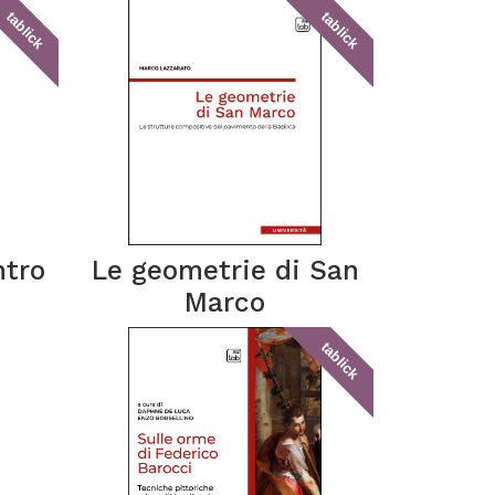
tablick
tablick
ntro
Le geometrie di San
Marco
tablick