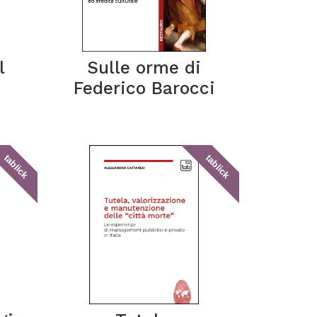
l
Sulle orme di
Federico Barocci
tablick
tablick