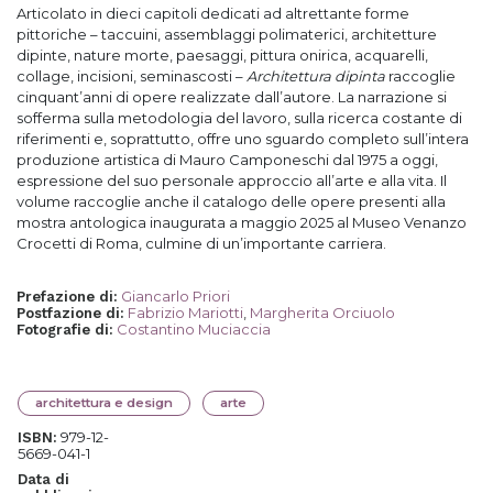
Articolato in dieci capitoli dedicati ad altrettante forme
pittoriche – taccuini, assemblaggi polimaterici, architetture
dipinte, nature morte, paesaggi, pittura onirica, acquarelli,
collage, incisioni, seminascosti –
Architettura dipinta
raccoglie
cinquant’anni di opere realizzate dall’autore. La narrazione si
sofferma sulla metodologia del lavoro, sulla ricerca costante di
riferimenti e, soprattutto, offre uno sguardo completo sull’intera
produzione artistica di Mauro Camponeschi dal 1975 a oggi,
espressione del suo personale approccio all’arte e alla vita. Il
volume raccoglie anche il catalogo delle opere presenti alla
mostra antologica inaugurata a maggio 2025 al Museo Venanzo
Crocetti di Roma, culmine di un’importante carriera.
Giancarlo Priori
Prefazione di
:
Fabrizio Mariotti
,
Margherita Orciuolo
Postfazione di
:
Costantino Muciaccia
Fotografie di
:
architettura e design
arte
979-12-
ISBN:
5669-041-1
Data di