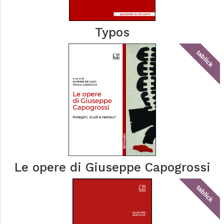
Typos
tablick
Le opere di Giuseppe Capogrossi
tablick