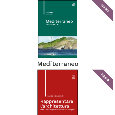
tablick
Mediterraneo
tablick