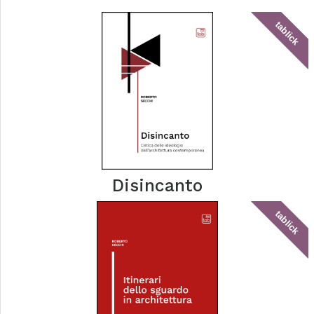
tablick
Disincanto
tablick