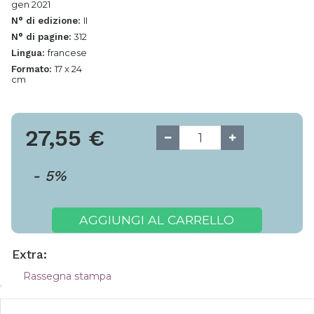
gen 2021
II
N° di edizione:
312
N° di pagine:
francese
Lingua:
17 x 24
Formato:
cm
27,55
€
-
5
%
AGGIUNGI AL CARRELLO
Extra:
Rassegna stampa