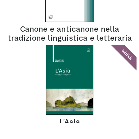
Canone e anticanone nella
tradizione linguistica e letteraria
tablick
L'Asia