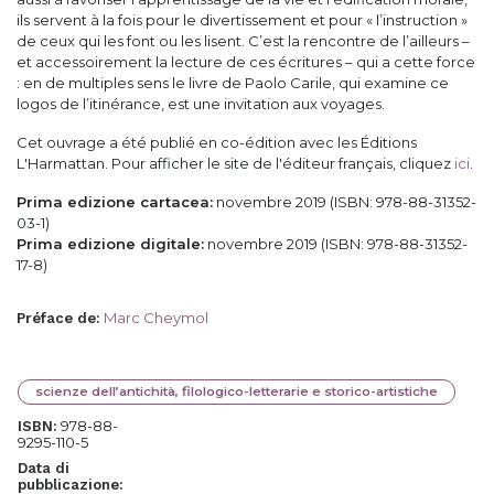
ils servent à la fois pour le divertissement et pour « l’instruction »
de ceux qui les font ou les lisent. C’est la rencontre de l’ailleurs –
et accessoirement la lecture de ces écritures – qui a cette force
: en de multiples sens le livre de Paolo Carile, qui examine ce
logos de l’itinérance, est une invitation aux voyages.
Cet ouvrage a été publié en co-édition avec les Éditions
L'Harmattan. Pour afficher le site de l'éditeur français, cliquez
ici
.
Prima edizione cartacea:
novembre 2019 (ISBN: 978-88-31352-
03-1)
Prima edizione digitale:
novembre 2019 (ISBN: 978-88-31352-
17-8)
Marc Cheymol
Préface de
:
scienze dell’antichità, filologico-letterarie e storico-artistiche
978-88-
ISBN:
9295-110-5
Data di
pubblicazione: