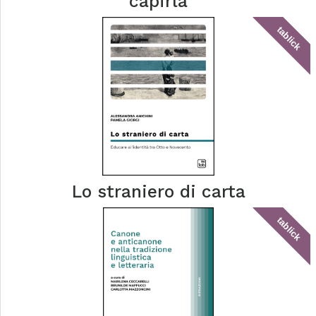
capirla
tablick
Lo straniero di carta
tablick