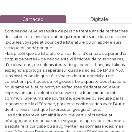
Cartaceo
Digitale
Écritures de l’ailleurs
résulte de plus de trente ans de recherches
de l’auteur et d’une fascination qui remonte sans doute plus loin
: pour les voyages et pour cette littérature qu’on appelle aussi
viatique ou hodéporique.
Mais plutôt que de littérature on parle ici d’écritures, à partir d’un
corpus de textes – de négociants, d’émigrés, de missionnaires,
d’explorateurs, de colonisateurs, de galériens – français, italiens,
espagnols, portugais, répartis sur quatre siècles, de 1343 à 1750,
sans distinction de qualité littéraire, de statut social ou de
convictions politiques ou religieuses. Le disparate des situations
nous ramène à leurs incroyables facultés d’adaptation, à leur
impressionnante volonté de survivre et à leur unique point
commun : une humanité souffrante, éberluée ou séduite par la
rencontre de la différence, par cette confrontation avec l’Autre
dont l’ailleurs n’est que l’expression géographique.
Ces écritures révèlent ainsi la double vertu, récréative et
pédagogique, reconnue aux « voyages » : aptes non seulement
à satisfaire la curiosité ou à augmenter les connaissances, mais
aussi à favoriser l’apprentissage de la vie et l’édification morale,