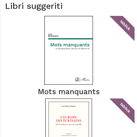
Libri suggeriti
tablick
Mots manquants
tablick