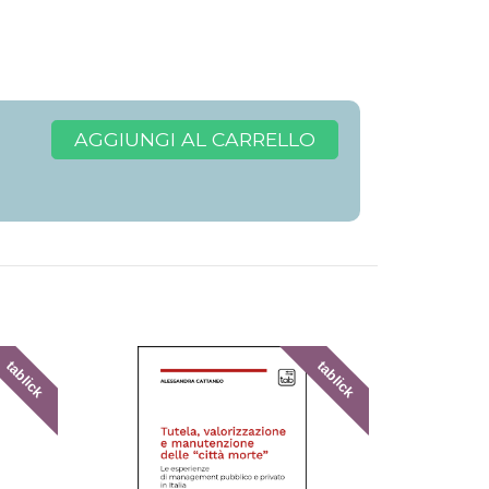
AGGIUNGI AL CARRELLO
tablick
tablick