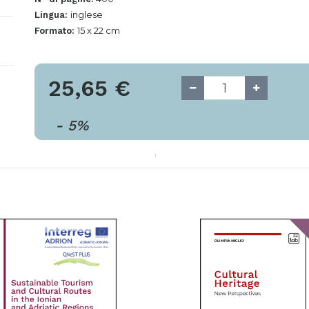
inglese
Lingua:
15 x 22 cm
Formato:
25,65
€
-
5
%