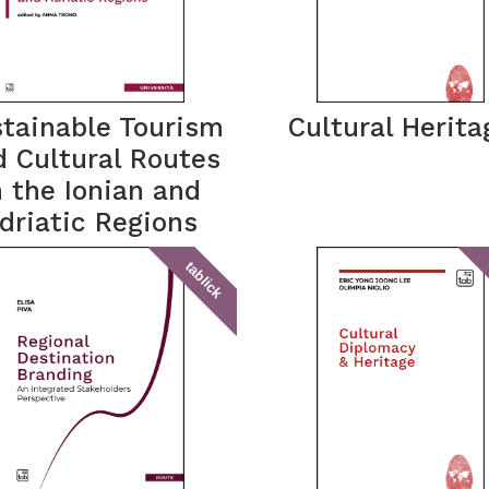
tainable Tourism
Cultural Herita
d Cultural Routes
n the Ionian and
driatic Regions
tablick