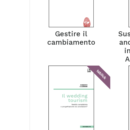
Gestire il
Sus
cambiamento
an
i
A
tablick