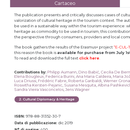
Cartaceo
The publication presents and critically discusses cases of cu
valorization of cultural heritage in the tourism context. The a
be used in a sustainable way within the tourism experience: wh
heritage as commodity to be used in tourism, this contribution
the perspective through consumers, providers and local com
The book gathers the results of the Erasmus+ project
“
E-CUL-T
this reason the book is
available for purchase from July 1s
To read and download the full text
click
here
.
Philipp Aumann
,
Dino Babić
,
Cecilia De Bern
Contributions by
:
Elena Bougleux
,
Federica Burini
,
Ana Maria Caldeira
,
Maria Jo
Luca Driussi
,
Frédéric Fabre
,
Roberta Garibaldi
,
Werner Gron
Roswitha Kersten-Pejanic
,
Susana Mesquita
,
Albina Pashkevic
Sandra Vieira Vasconcelos
,
Jens Wagner
2
.
Cultural Diplomacy & Heritage
978-88-31352-30-7
ISBN:
dic 2019
Data di pubblicazione:
400
N° di pagine: