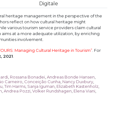
Digitale
ltural heritage management in the perspective of the
uthors reflect on how cultural heritage might
ile various tourism service providers claim cultural
 aims at a more adequate utilization, by enriching
munities involvement.
OURS: Managing Cultural Heritage in Tourism
”
. For
t, 2021
.
ardi
,
Rossana Bonadei
,
Andreas Bonde Hansen
,
ão Carneiro
,
Conceição Cunha
,
Nancy Duxbury
,
au
,
Tim Harms
,
Sanja Iguman
,
Elizabeth Kastenholz
,
h
,
Andrea Pozzi
,
Volker Rundshagen
,
Elena Viani
,