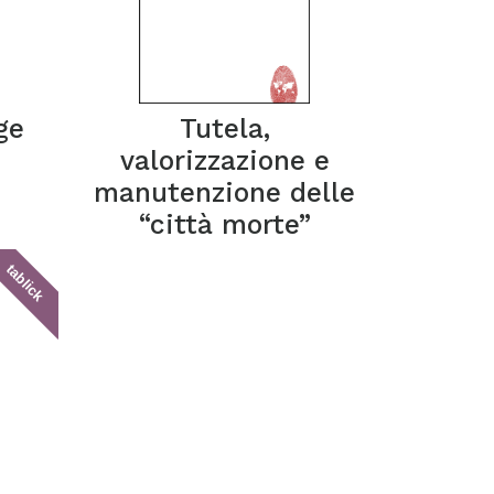
ge
Tutela,
valorizzazione e
manutenzione delle
“città morte”
tablick