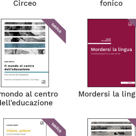
Circeo
fonico
tablick
 mondo al centro
Mordersi la lin
dell'educazione
tablick