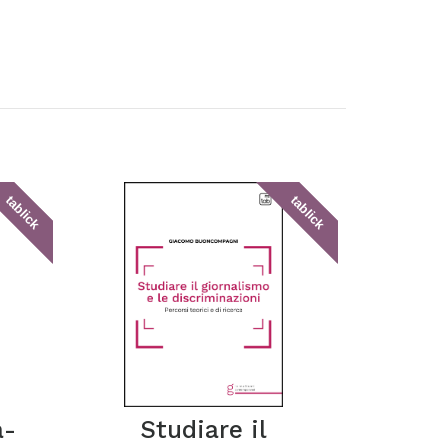
tablick
tablick
a-
Studiare il