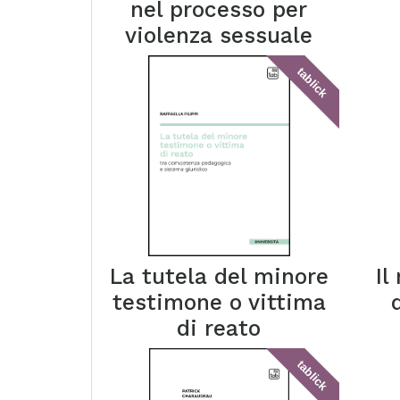
nel processo per
violenza sessuale
tablick
La tutela del minore
Il
testimone o vittima
di reato
tablick