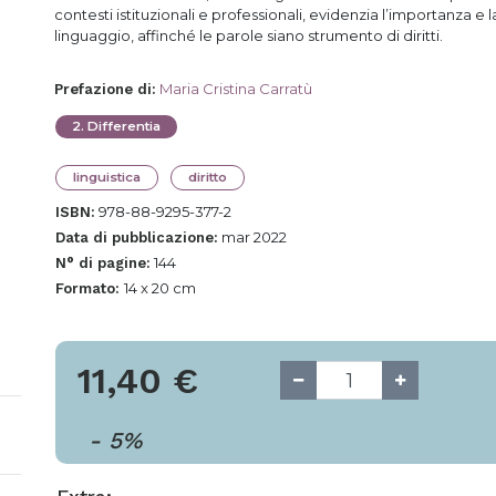
contesti istituzionali e professionali, evidenzia l’importanza e 
linguaggio, affinché le parole siano strumento di diritti.
Maria Cristina Carratù
Prefazione di
:
2
.
Differentia
linguistica
diritto
978-88-9295-377-2
ISBN:
mar 2022
Data di pubblicazione:
144
N° di pagine:
14 x 20 cm
Formato:
11,40
€
-
5
%