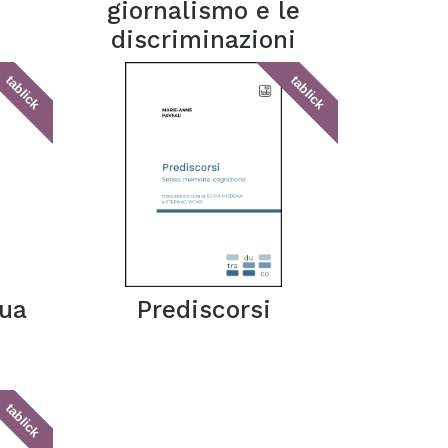
giornalismo e le
discriminazioni
tablick
tablick
gua
Prediscorsi
tablick