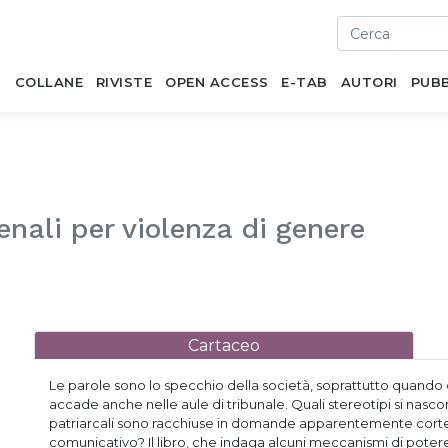
I
COLLANE
RIVISTE
OPEN ACCESS
E-TAB
AUTORI
PUBB
enali per violenza di genere
Cartaceo
Le parole sono lo specchio della società, soprattutto quando
accade anche nelle aule di tribunale. Quali stereotipi si nasc
patriarcali sono racchiuse in domande apparentemente cortesi
comunicativo? Il libro, che indaga alcuni meccanismi di potere l