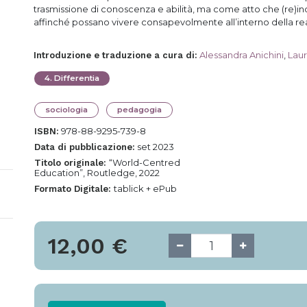
trasmissione di conoscenza e abilità, ma come atto che (re)ind
affinché possano vivere consapevolmente all’interno della rea
Alessandra Anichini
,
Laur
Introduzione e traduzione a cura di
:
4
.
Differentia
sociologia
pedagogia
978-88-9295-739-8
ISBN:
set 2023
Data di pubblicazione:
“World-Centred
Titolo originale:
Education”, Routledge, 2022
tablick + ePub
Formato Digitale:
12,00
€