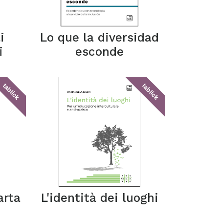
i
Lo que la diversidad
i
esconde
tablick
tablick
arta
L'identità dei luoghi