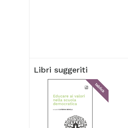
Libri suggeriti
tablick