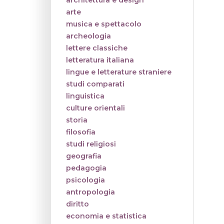
architettura e design
arte
musica e spettacolo
archeologia
lettere classiche
letteratura italiana
lingue e letterature straniere
studi comparati
linguistica
culture orientali
storia
filosofia
studi religiosi
geografia
pedagogia
psicologia
antropologia
diritto
economia e statistica