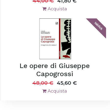
44,00
€
41,80
€
Acquista
tablick
Le opere di Giuseppe
Capogrossi
48,00
€
45,60
€
Acquista