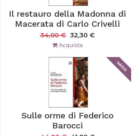
Il restauro della Madonna di
Macerata di Carlo Crivelli
34,00
€
32,30
€
Acquista
tablick
Sulle orme di Federico
Barocci