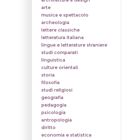
architettura e design
arte
musica e spettacolo
archeologia
lettere classiche
letteratura italiana
lingue e letterature straniere
studi comparati
linguistica
culture orientali
storia
filosofia
studi religiosi
geografia
pedagogia
psicologia
antropologia
diritto
economia e statistica