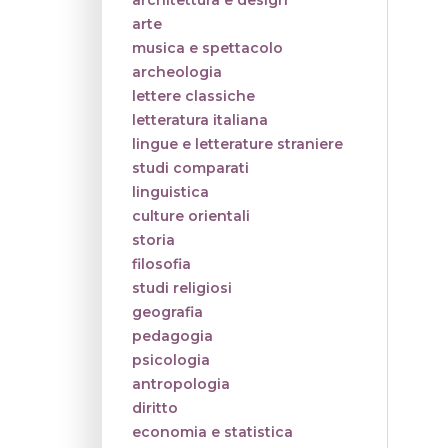
architettura e design
arte
musica e spettacolo
archeologia
lettere classiche
letteratura italiana
lingue e letterature straniere
studi comparati
linguistica
culture orientali
storia
filosofia
studi religiosi
geografia
pedagogia
psicologia
antropologia
diritto
economia e statistica