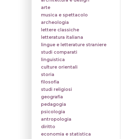
architettura e design
arte
musica e spettacolo
archeologia
lettere classiche
letteratura italiana
lingue e letterature straniere
studi comparati
linguistica
culture orientali
storia
filosofia
studi religiosi
geografia
pedagogia
psicologia
antropologia
diritto
economia e statistica