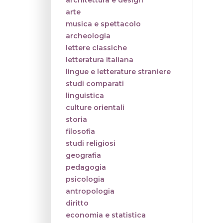
architettura e design
arte
musica e spettacolo
archeologia
lettere classiche
letteratura italiana
lingue e letterature straniere
studi comparati
linguistica
culture orientali
storia
filosofia
studi religiosi
geografia
pedagogia
psicologia
antropologia
diritto
economia e statistica