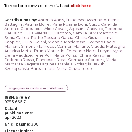
To read and download the full text
click
here
Antonio Annis
,
Francesca Assennato
,
Elena
Contributions by
:
Battaglini
,
Paulina Bone
,
Maria Rosaria Boni
,
Guido Calenda
,
Antonio Cappuccitti
,
Alice Cavalli
,
Agostina Chiavola
,
Federica
Dal Falco
,
Tullia Valeria Di Giacomo
,
Camilla Di Marcantonio
,
Sonia Gallico
,
Pedro Ressano Garcia
,
Chiara Giuliani
,
Luna
Kappler
,
Giulia Luciani
,
Michele Manigrasso
,
Corrado Paolo
Mancini
,
Simona Mannucci
,
Carmen Mariano
,
Claudia Mattogno
,
Annalisa Metta
,
Bruno Monardo
,
Fernando Nardi
,
Lucyna Nyka
,
Elena Paudice
,
Irene Poli
,
Marta Polizzi
,
Chiara Ravagnan
,
Federica Rosso
,
Francesca Rossi
,
Germaine Sanders
,
María
Margarita Segarra Lagunes
,
Daniela Smiraglia
,
Jakub
Szczepański
,
Barbara Tetti
,
Maria Grazia Turco
ingegneria civile e architettura
978-88-
ISBN:
9295-666-7
Data di
pubblicazione:
apr 2023
308
N° di pagine:
inglese
Lingua: