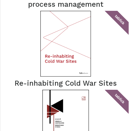
process management
tablick
Re-inhabiting Cold War Sites
tablick