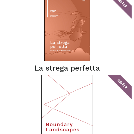
tablick
La strega perfetta
tablick