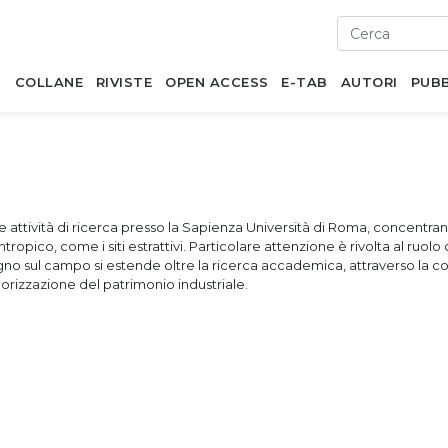
I
COLLANE
RIVISTE
OPEN ACCESS
E-TAB
AUTORI
PUBB
 attività di ricerca presso la Sapienza Università di Roma, concentran
tropico, come i siti estrattivi. Particolare attenzione è rivolta al ruolo
gno sul campo si estende oltre la ricerca accademica, attraverso la c
lorizzazione del patrimonio industriale.