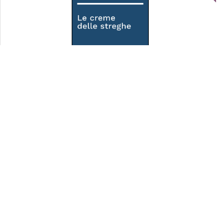
Le creme delle streghe
tablick
NutriMi di salute