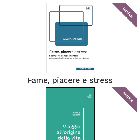
tablick
Fame, piacere e stress
tablick