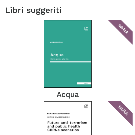
Libri suggeriti
tablick
Acqua
tablick