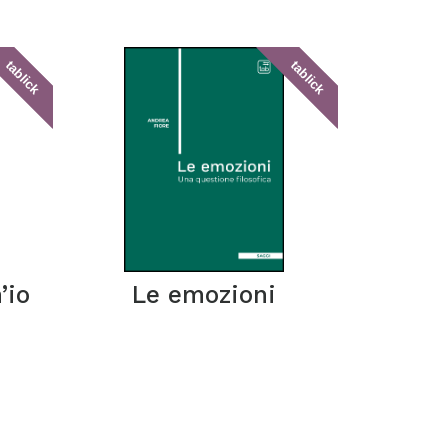
tablick
tablick
’io
Le emozioni