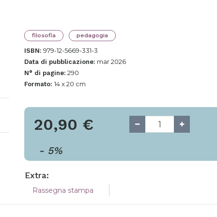
filosofia
pedagogia
979-12-5669-331-3
ISBN:
mar 2026
Data di pubblicazione:
290
N° di pagine:
14 x 20 cm
Formato:
20,90
€
-
5
%
Extra:
Rassegna stampa