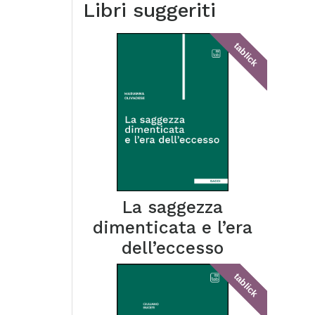
Libri suggeriti
tablick
La saggezza
dimenticata e l’era
dell’eccesso
tablick