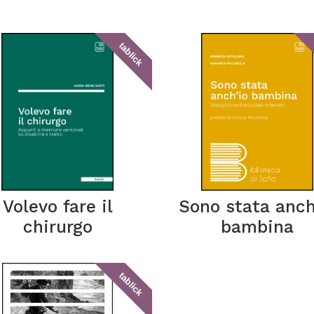
tablick
Volevo fare il
Sono stata anch
chirurgo
bambina
tablick