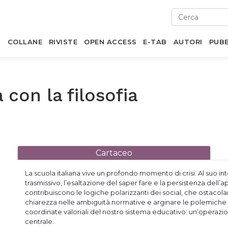
I
COLLANE
RIVISTE
OPEN ACCESS
E-TAB
AUTORI
PUBB
 con la filosofia
Cartaceo
La scuola italiana vive un profondo momento di crisi. Al suo in
trasmissivo, l’esaltazione del saper fare e la persistenza dell
contribuiscono le logiche polarizzanti dei social, che ostacolan
chiarezza nelle ambiguità normative e arginare le polemiche s
coordinate valoriali del nostro sistema educativo: un’operazion
centrale.