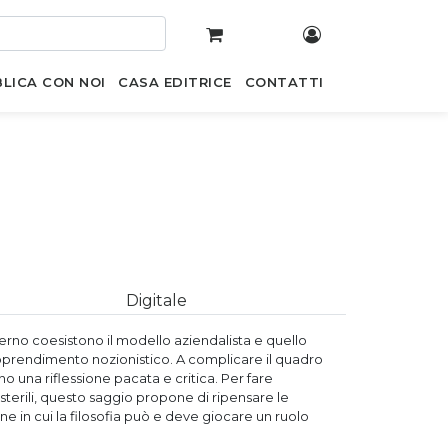
LICA CON NOI
CASA EDITRICE
CONTATTI
Digitale
terno coesistono il modello aziendalista e quello
’apprendimento nozionistico. A complicare il quadro
o una riflessione pacata e critica. Per fare
terili, questo saggio propone di ripensare le
e in cui la filosofia può e deve giocare un ruolo