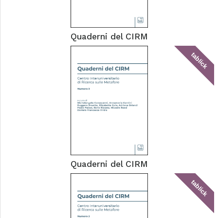
Quaderni del CIRM
tablick
Quaderni del CIRM
tablick