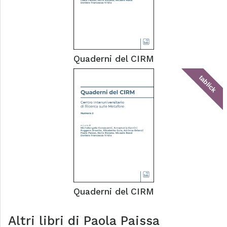
Quaderni del CIRM
tablick
Quaderni del CIRM
Altri libri di
Paola Paissa