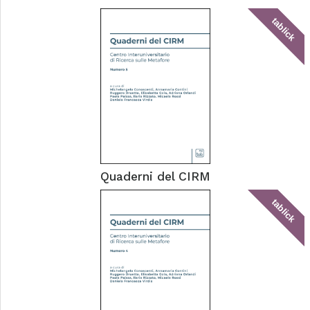
tablick
Quaderni del CIRM
tablick