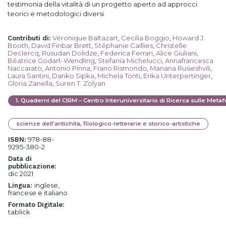
testimonia della vitalità di un progetto aperto ad approcci
teorici e metodologici diversi.
Véronique Baltazart
,
Cecilia Boggio
,
Howard J.
Contributi di
:
Booth
,
David Finbar Brett
,
Stéphanie Caillies
,
Christelle
Declercq
,
Rusudan Dolidze
,
Federica Ferrari
,
Alice Giuliani
,
Béatrice Godart-Wendling
,
Stefania Michelucci
,
Annafrancesca
Naccarato
,
Antonio Pinna
,
Frano Rismondo
,
Manana Rusieshvili
,
Laura Santini
,
Danko Sipka
,
Michela Tonti
,
Erika Unterpertinger
,
Gloria Zanella
,
Suren T. Zolyan
1
.
Quaderni del CIRM – Centro Interuniversitario di Ricerca sulle Meta
scienze dell’antichità, filologico-letterarie e storico-artistiche
978-88-
ISBN:
9295-380-2
Data di
pubblicazione:
dic 2021
inglese,
Lingua:
francese e italiano
Formato Digitale:
tablick