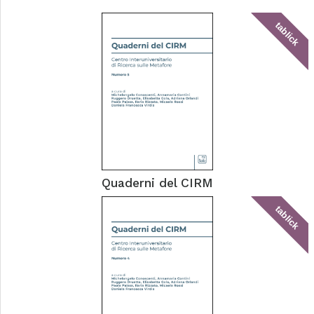
tablick
Quaderni del CIRM
tablick