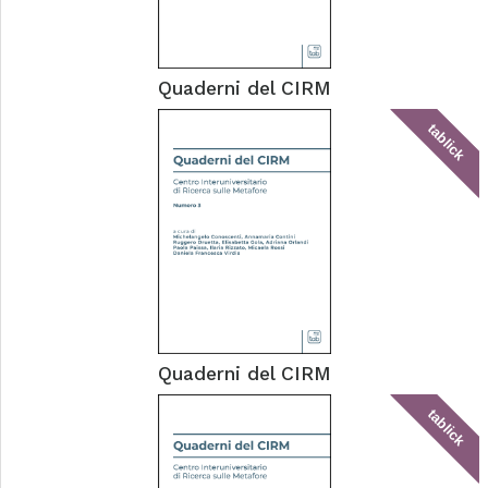
Quaderni del CIRM
tablick
Quaderni del CIRM
tablick