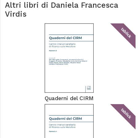
Altri libri di
Daniela Francesca
Virdis
tablick
Quaderni del CIRM
tablick