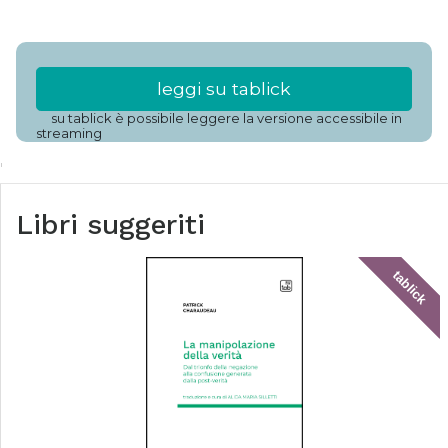
leggi su tablick
su tablick è possibile leggere la versione accessibile in
streaming
Libri suggeriti
tablick