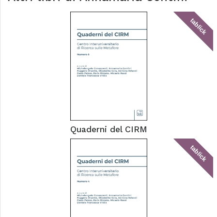
tablick
Quaderni del CIRM
tablick