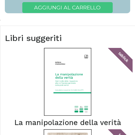
AGGIUNGI AL CARRELLO
Libri suggeriti
tablick
La manipolazione della verità