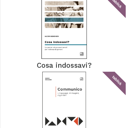
tablick
Cosa indossavi?
tablick