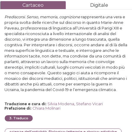
Cartaceo
Digitale
Prediscorsi. Senso, memoria, cognizione
rappresenta una vera e
propria svolta delle ricerche sul discorso in quanto Marie-Anne
Paveau, professoressa di linguistica all’Università di Parigi XIII e
specialista riconosciuta a livello internazionale di analisi del
discorso, vi integra una dimensione a lungo trascurata, quella
cognitiva. Per interpretare i discorsi, occorre andare al di là della
mera superficie linguistica e testuale, e interrogare anche le
informazioni tacite, non dette, ma condivise da una comunità di
parlanti, attraverso un lavoro sulla memoria che coinvolge
stereotipi, impliciti culturali, luoghi comuni veicolati in modo più
o meno consapevole. Questo saggio ci aiuta a ricomporre il
mosaico dei discorsi mediatici, politici, istituzionali che animano i
dibattiti anche più attuali, come per esempio la guerra in
Ucraina, la pandemia del Covid-19 e l’emergenza climatica.
Silvia Modena
,
Stefano Vicari
Traduzione e cura di
:
Chiara Molinari
Prefazione di
:
3
.
Traduco
scienze dell’antichità, filologico-letterarie e storico-artistiche