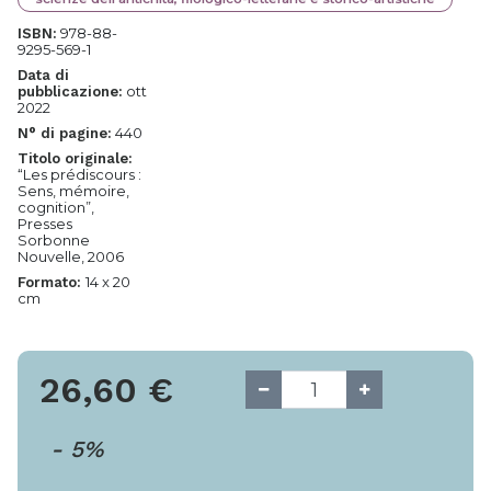
978-88-
ISBN:
9295-569-1
Data di
ott
pubblicazione:
2022
440
N° di pagine:
Titolo originale:
“Les prédiscours :
Sens, mémoire,
cognition”,
Presses
Sorbonne
Nouvelle, 2006
14 x 20
Formato:
cm
26,60
€
-
5
%