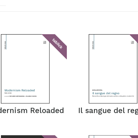
tablick
ernism Reloaded
Il sangue del re