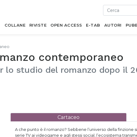
I
COLLANE
RIVISTE
OPEN ACCESS
E-TAB
AUTORI
PUBB
raneo
romanzo contemporaneo
er lo studio del romanzo dopo il 
Cartaceo
A che punto è il romanzo? Sebbene l’universo della finzione si
serie TV ai videogame e agli stessi social, l’ecosistema transm