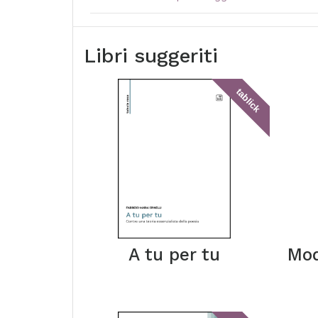
Libri suggeriti
tablick
A tu per tu
Mod