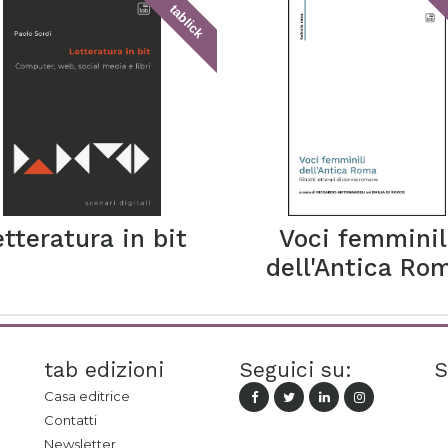
tablick
etteratura in bit
Voci femminil
dell'Antica Ro
tab edizioni
Seguici su:
S
Casa editrice
Contatti
Newsletter