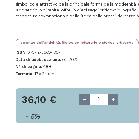
simbolico e attrattivo della principale forma della modernità l
laboratorio in divenire, offre, in dieci saggi critico-bibliogr
mappatura sovranazionale della “terra della prosa” del terzo m
scienze dell’antichità, filologico-letterarie e storico-artistiche
979-12-5669-195-1
ISBN:
ott 2025
Data di pubblicazione:
488
N° di pagine:
17 x 24 cm
Formato:
36,10
€
-
5
%