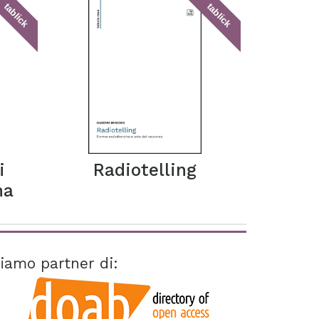
tablick
tablick
i
Radiotelling
ma
iamo partner di: