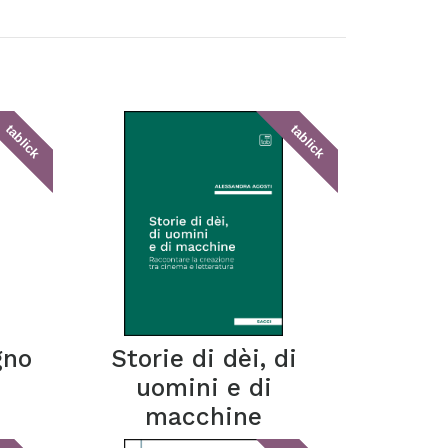
tablick
tablick
gno
Storie di dèi, di
uomini e di
macchine