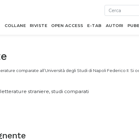
I
COLLANE
RIVISTE
OPEN ACCESS
E-TAB
AUTORI
PUBB
te
tterature comparate all’Università degli Studi di Napoli Federico II. S
 e letterature straniere, studi comparati
gnente