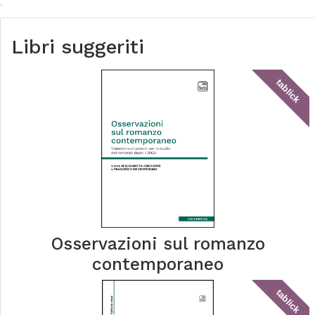
Libri suggeriti
tablick
Osservazioni sul romanzo
contemporaneo
tablick