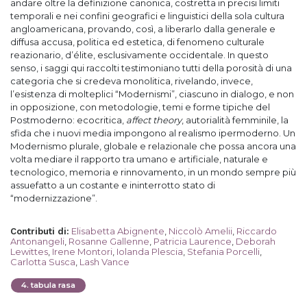
andare oltre la definizione canonica, costretta in precisi limiti
temporali e nei confini geografici e linguistici della sola cultura
angloamericana, provando, così, a liberarlo dalla generale e
diffusa accusa, politica ed estetica, di fenomeno culturale
reazionario, d’élite, esclusivamente occidentale. In questo
senso, i saggi qui raccolti testimoniano tutti della porosità di una
categoria che si credeva monolitica, rivelando, invece,
l’esistenza di molteplici “Modernismi”, ciascuno in dialogo, e non
in opposizione, con metodologie, temi e forme tipiche del
Postmoderno: ecocritica,
affect theory
, autorialità femminile, la
sfida che i nuovi media impongono al realismo ipermoderno. Un
Modernismo plurale, globale e relazionale che possa ancora una
volta mediare il rapporto tra umano e artificiale, naturale e
tecnologico, memoria e rinnovamento, in un mondo sempre più
assuefatto a un costante e ininterrotto stato di
“modernizzazione”.
Elisabetta Abignente
,
Niccolò Amelii
,
Riccardo
Contributi di
:
Antonangeli
,
Rosanne Gallenne
,
Patricia Laurence
,
Deborah
Lewittes
,
Irene Montori
,
Iolanda Plescia
,
Stefania Porcelli
,
Carlotta Susca
,
Lash Vance
4
.
tabula rasa