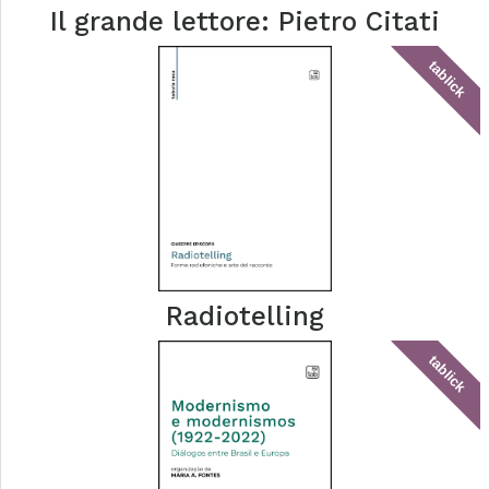
Il grande lettore: Pietro Citati
tablick
Radiotelling
tablick