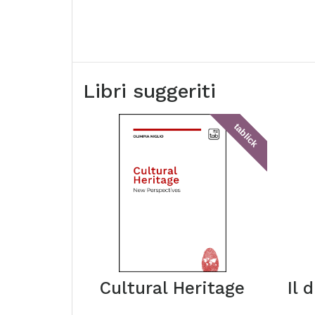
Libri suggeriti
tablick
Cultural Heritage
Il 