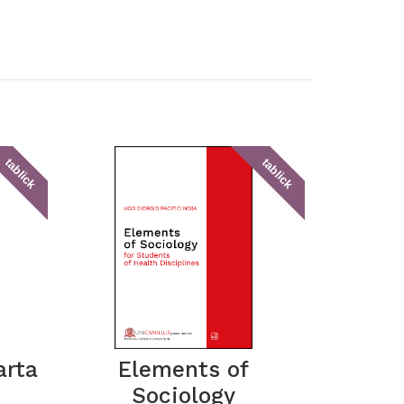
tablick
tablick
arta
Elements of
Sociology