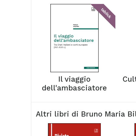
tablick
Il viaggio
Cul
dell'ambasciatore
Altri libri di
Bruno Maria Bi