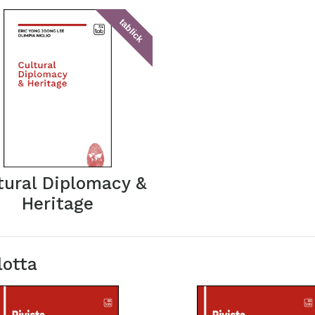
tablick
tural Diplomacy &
Heritage
lotta