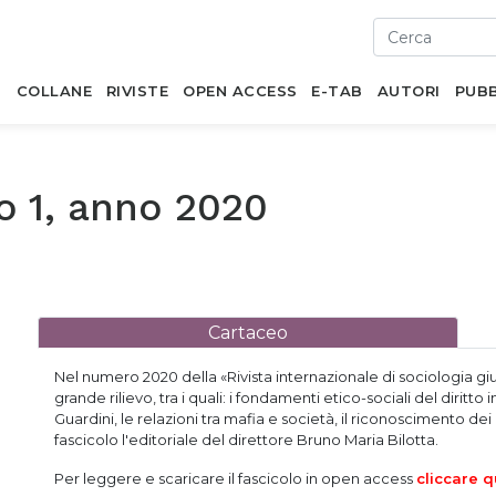
I
COLLANE
RIVISTE
OPEN ACCESS
E-TAB
AUTORI
PUBB
o 1, anno 2020
Cartaceo
Nel numero 2020 della «Rivista internazionale di sociologia giu
grande rilievo, tra i quali: i fondamenti etico-sociali del diritto
Guardini, le relazioni tra mafia e società, il riconoscimento dei 
fascicolo l'editoriale del direttore Bruno Maria Bilotta.
Per
leggere e
scaricare il fascicolo in open access
cliccare q