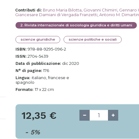
Bruno Maria Bilotta
,
Giovanni Chimirri
,
Gennaro 
Contributi di
:
Giancesare Damiani di Vergada Franzetti
,
Antonio M. Dimarti
2
.
Rivista internazionale di sociologia giuridica e diritti umani
scienze giuridiche
scienze politiche e sociali
978-88-9295-096-2
ISBN:
2704-5439
ISSN:
dic 2020
Data di pubblicazione:
176
N° di pagine:
italiano, francese e
Lingua:
spagnolo
17 x 22 cm
Formato:
12,35
€
-
5
%