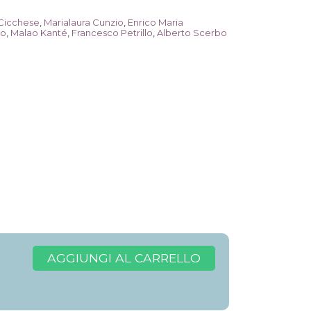
Cicchese
,
Marialaura Cunzio
,
Enrico Maria
no
,
Malao Kanté
,
Francesco Petrillo
,
Alberto Scerbo
AGGIUNGI AL CARRELLO