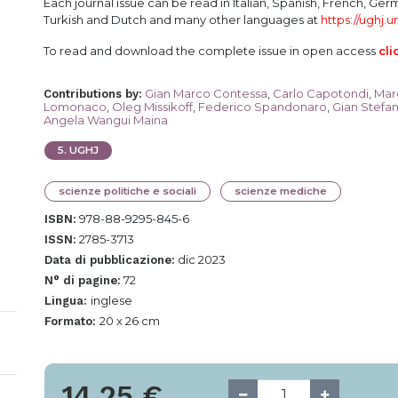
Each journal issue can be read in Italian, Spanish, French, Ger
Turkish and Dutch and many other languages at
https://ughj.u
To read and download the complete issue in open access
cli
Gian Marco Contessa
,
Carlo Capotondi
,
Mar
Contributions by
:
Lomonaco
,
Oleg Missikoff
,
Federico Spandonaro
,
Gian Stefa
Angela Wangui Maina
5
.
UGHJ
scienze politiche e sociali
scienze mediche
978-88-9295-845-6
ISBN:
2785-3713
ISSN:
dic 2023
Data di pubblicazione:
72
N° di pagine:
inglese
Lingua:
20 x 26 cm
Formato:
14,25
€