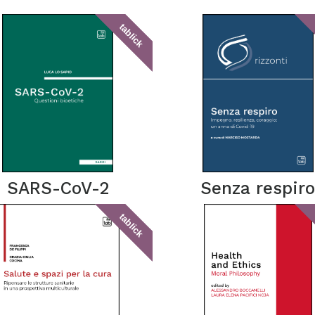
tablick
SARS-CoV-2
Senza respir
tablick