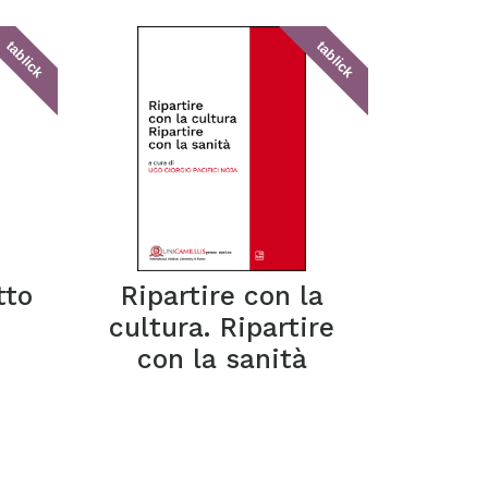
tablick
tablick
tto
Ripartire con la
cultura. Ripartire
con la sanità