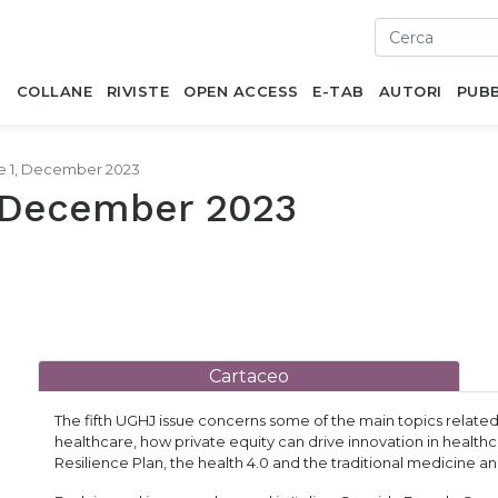
I
COLLANE
RIVISTE
OPEN ACCESS
E-TAB
AUTORI
PUBB
ue 1, December 2023
, December 2023
Cartaceo
The fifth UGHJ issue concerns some of the main topics relat
healthcare, how private equity can drive innovation in healthc
Resilience Plan, the health 4.0 and the traditional medicine and