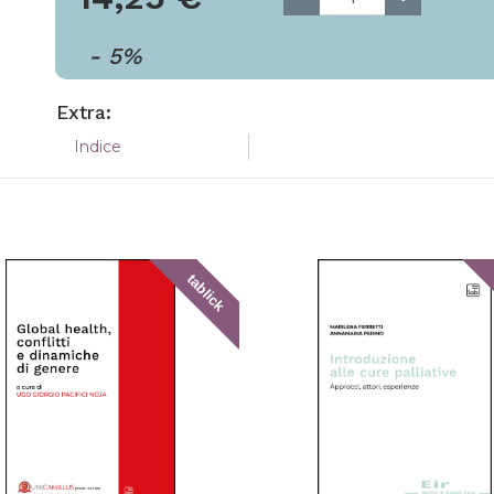
-
5
%
Extra:
Indice
tablick