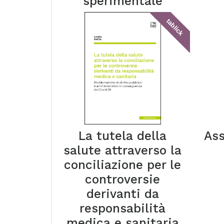
sperimentale
tablick
La tutela della
Ass
salute attraverso la
conciliazione per le
controversie
derivanti da
responsabilità
medica e sanitaria