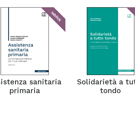
tablick
istenza sanitaria
Solidarietà a tu
primaria
tondo