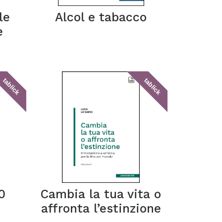
le
Alcol e tabacco
e
tablick
tablick
0
Cambia la tua vita o
affronta l’estinzione