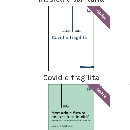
tablick
Covid e fragilità
tablick