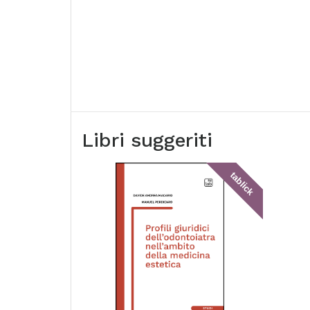
Libri suggeriti
tablick