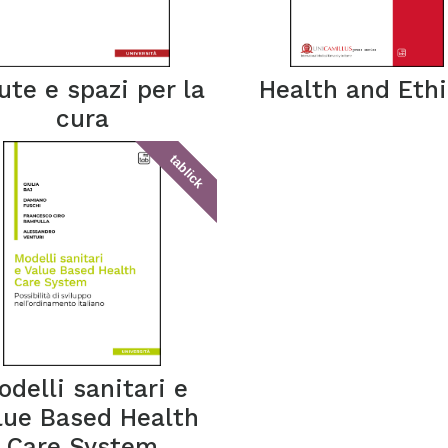
ute e spazi per la
Health and Eth
cura
tablick
odelli sanitari e
lue Based Health
Care System