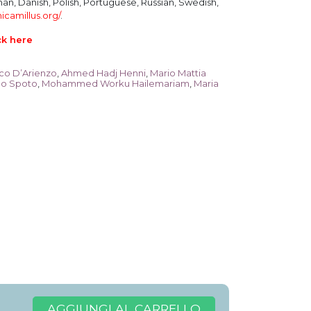
man, Danish, Polish, Portuguese, Russian, Swedish,
nicamillus.org/
.
ck here
co D’Arienzo
,
Ahmed Hadj Henni
,
Mario Mattia
no Spoto
,
Mohammed Worku Hailemariam
,
Maria
AGGIUNGI AL CARRELLO