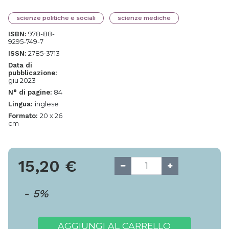
scienze politiche e sociali
scienze mediche
978-88-
ISBN:
9295-749-7
2785-3713
ISSN:
Data di
pubblicazione:
giu 2023
84
N° di pagine:
inglese
Lingua:
20 x 26
Formato:
cm
15,20
€
-
5
%
AGGIUNGI AL CARRELLO