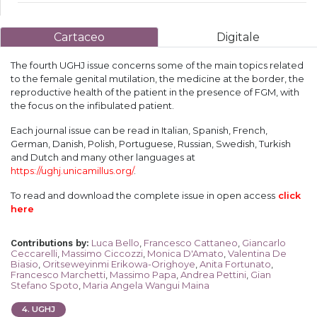
Cartaceo
Digitale
The fourth UGHJ issue concerns some of the main topics related
to the female genital mutilation, the medicine at the border, the
reproductive health of the patient in the presence of FGM, with
the focus on the infibulated patient.
Each journal issue can be read in Italian, Spanish, French,
German, Danish, Polish, Portuguese, Russian, Swedish, Turkish
and Dutch and many other languages at
https://ughj.unicamillus.org/
.
To read and download the complete issue in open access
click
here
Luca Bello
,
Francesco Cattaneo
,
Giancarlo
Contributions by
:
Ceccarelli
,
Massimo Ciccozzi
,
Monica D'Amato
,
Valentina De
Biasio
,
Oritseweyinmi Erikowa-Orighoye
,
Anita Fortunato
,
Francesco Marchetti
,
Massimo Papa
,
Andrea Pettini
,
Gian
Stefano Spoto
,
Maria Angela Wangui Maina
4
.
UGHJ