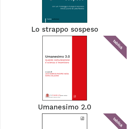
Lo strappo sospeso
tablick
Umanesimo 2.0
tablick