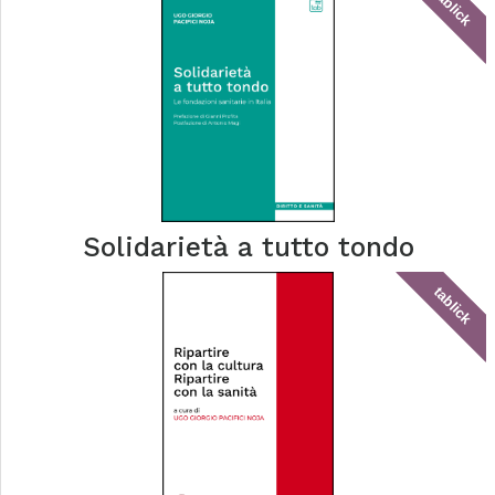
tablick
Solidarietà a tutto tondo
tablick