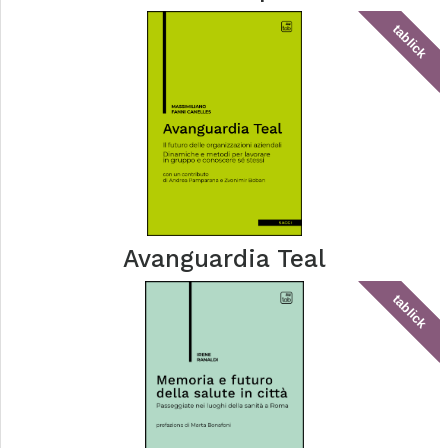
tablick
Avanguardia Teal
tablick