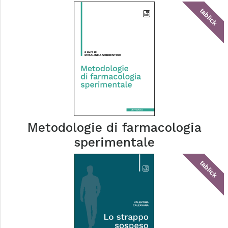
tablick
Metodologie di farmacologia
sperimentale
tablick