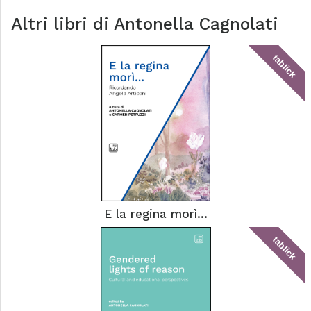
Altri libri di
Antonella Cagnolati
tablick
E la regina morì...
tablick