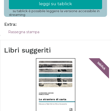
leggi su tablick
su tablick è possibile leggere la versione accessibile in
streaming
Extra:
Rassegna stampa
Libri suggeriti
tablick