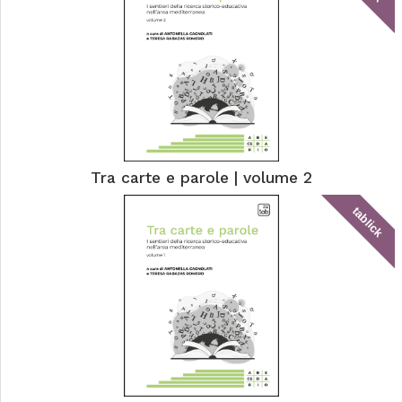
Tra carte e parole | volume 2
tablick