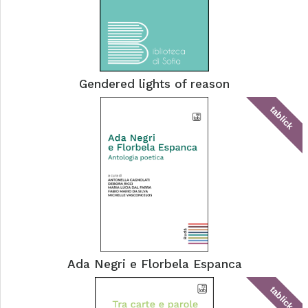
Gendered lights of reason
tablick
Ada Negri e Florbela Espanca
tablick