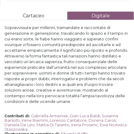
Cartaceo
Digitale
Sopravvissute per millenni, tramandate e raccontate di
generazione in generazione, travalicando lo spazio e il tempo in
cui erano sorte,
le fiabe
hanno viaggiato e superato confini
ovunque vi fossero comunità predisposte ad ascoltarle e ad
accettarne empaticamente il significato più riposto e profondo.
Attraverso la forma fantastica tali narrazioni hanno distillato e
veicolato un’arcaica sapienza, frutto consequenziale delle
esperienze praticate dall’umanità nel suo complesso articolarsi
per sopravvivere: uomini e donne di tutti i tempi hanno trovato
risposte ai propri dubbi, interrogativi e problemi che da secoli
attanagliavano i loro destini e ai quali era d’uopo trovare
soluzioni ariose, creative e avventurose, mostrando al
contempo nella loro pervicace totalità l’ampia tavolozza delle
condizioni e delle vicende umane.
Gabriella Armenise
,
Gian-Luca Baldi
,
Susanna
Contributi di
:
Barsotti
,
Irene Biemmi
,
Lorenzo Cantatore
,
Dorena Caroli
,
Daniela De Leo
,
Mattia Di Taranto
,
Irena Prosenc
,
Ewa Nicewicz-
Staszowska
Shamila Boffo
Illustrazione in copertina di
: