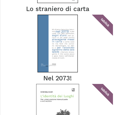
Lo straniero di carta
tablick
Nel 2073!
tablick