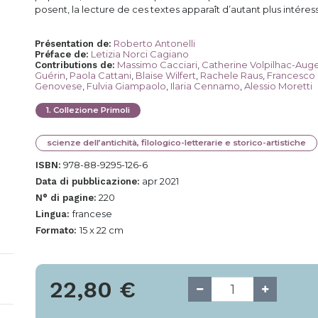
posent, la lecture de ces textes apparaît d’autant plus intéres
Roberto Antonelli
Présentation de
:
Letizia Norci Cagiano
Préface de
:
Massimo Cacciari
,
Catherine Volpilhac-Aug
Contributions de
:
Guérin
,
Paola Cattani
,
Blaise Wilfert
,
Rachele Raus
,
Francesco
Genovese
,
Fulvia Giampaolo
,
Ilaria Cennamo
,
Alessio Moretti
1
.
Collezione Primoli
scienze dell’antichità, filologico-letterarie e storico-artistiche
978-88-9295-126-6
ISBN:
apr 2021
Data di pubblicazione:
220
N° di pagine:
francese
Lingua:
15 x 22 cm
Formato:
22,80
€