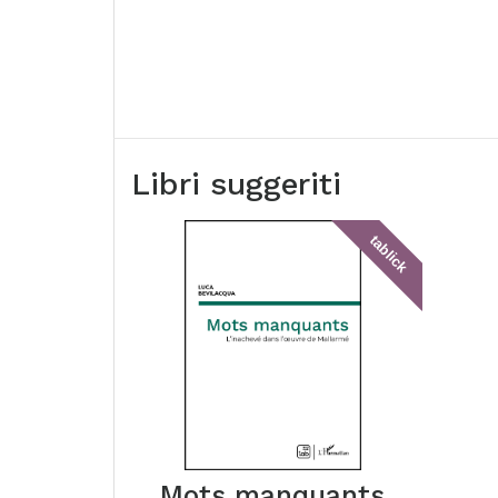
Libri suggeriti
tablick
Mots manquants