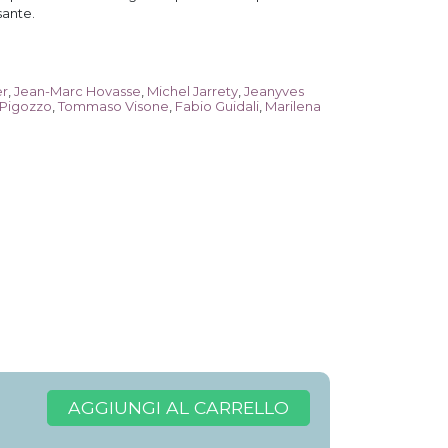
sante.
er
,
Jean-Marc Hovasse
,
Michel Jarrety
,
Jeanyves
 Pigozzo
,
Tommaso Visone
,
Fabio Guidali
,
Marilena
AGGIUNGI AL CARRELLO