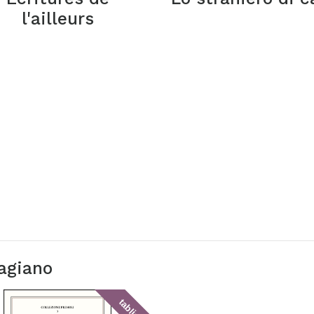
l'ailleurs
Cagiano
tablick