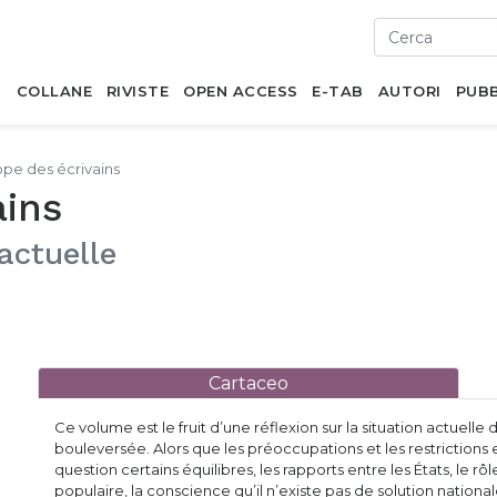
I
COLLANE
RIVISTE
OPEN ACCESS
E-TAB
AUTORI
PUBB
ope des écrivains
ains
actuelle
Cartaceo
Ce volume est le fruit d’une réflexion sur la situation actuelle de
bouleversée. Alors que les préoccupations et les restrictions
question certains équilibres, les rapports entre les États, le r
populaire, la conscience qu’il n’existe pas de solution nation