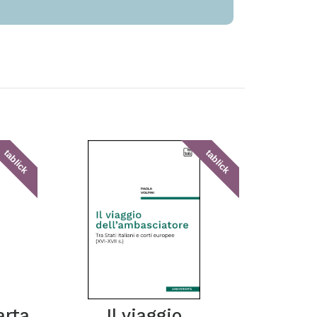
tablick
tablick
arta
Il viaggio