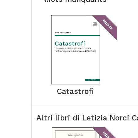
tablick
Catastrofi
Altri libri di
Letizia Norci 
tablick