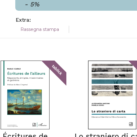
-
5
%
Extra:
Rassegna stampa
tablick
Écritures de
Lo straniero di c