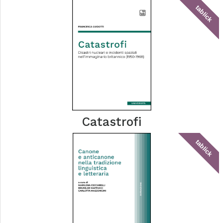
tablick
Catastrofi
tablick