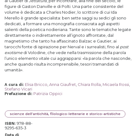
al Gautier di
Jettatura
, per incontrare, alla fine del secolo, le
figure di Gaston Danville e di Polti. Una parte consistente del
volume è dedicata a Charles Nodier, lo scrittore di cui Ida
Merello è grande specialista: ben sette saggi su sedici gli sono
dedicati, a formare una monografia consacrata agli aspetti
salienti della poetica nodieriana. Tante sono le tematiche legate
direttamente o indirettamente all’ignoto affrontate, dal
magnetismo che tanto ha affascinato Balzac e Gautier, ai
tarocchi fonte di ispirazione per Nerval e i surrealisti, fino al
post
exotisme
di Volodine, che vede nella trasmissione della parola
l’unico elemento vitale cui aggrapparsi: «la parola che nasconde,
anche quando risulta incomprensibile, tesori tramandati di
umanità».
Elisa Bricco
,
Anna Giaufret
,
Chiara Rolla
,
Micaela Rossi
,
A cura di
:
Stefano Vicari
Patrizia Oppici
Prefazione di
:
scienze dell’antichità, filologico-letterarie e storico-artistiche
978-88-
ISBN:
9295-635-3
Data di