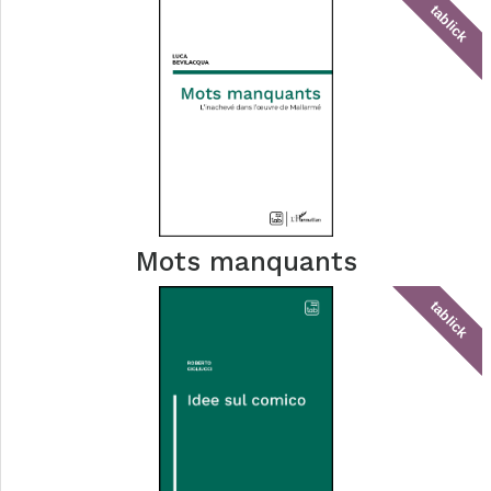
tablick
Mots manquants
tablick