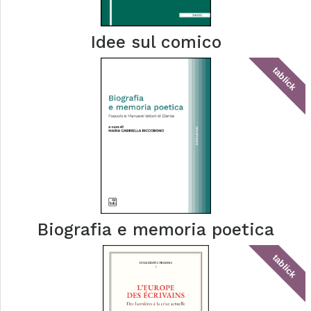
Idee sul comico
tablick
Biografia e memoria poetica
tablick