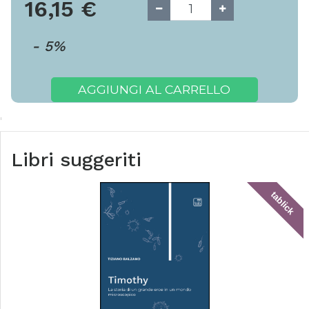
16,15
€
-
5
%
AGGIUNGI AL CARRELLO
Libri suggeriti
tablick