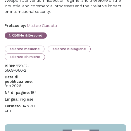
Weapon Convention inspection regime, and therefore on the
industrial and commercial processes and their relative impact
on international security.
Matteo Guidotti
Preface by
:
1
.
CBRNe & Beyond
scienze mediche
scienze biologiche
scienze chimiche
979-12-
ISBN:
5669-060-2
Data di
pubblicazione:
feb 2026
184
N° di pagine:
inglese
Lingua:
14 x 20
Formato:
cm