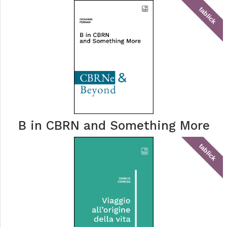
tablick
B in CBRN and Something More
tablick