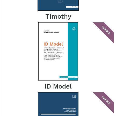
Timothy
tablick
ID Model
tablick