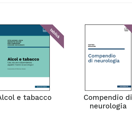
tablick
Alcol e tabacco
Compendio d
neurologia