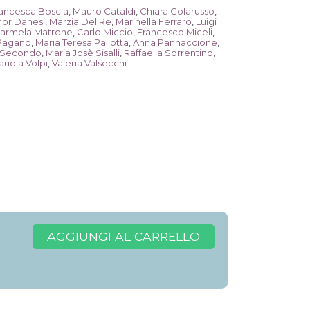
ancesca Boscia
,
Mauro Cataldi
,
Chiara Colarusso
,
or Danesi
,
Marzia Del Re
,
Marinella Ferraro
,
Luigi
armela Matrone
,
Carlo Miccio
,
Francesco Miceli
,
 Pagano
,
Maria Teresa Pallotta
,
Anna Pannaccione
,
 Secondo
,
Maria Josè Sisalli
,
Raffaella Sorrentino
,
audia Volpi
,
Valeria Valsecchi
AGGIUNGI AL CARRELLO