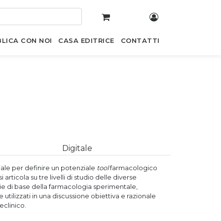
LICA CON NOI
CASA EDITRICE
CONTATTI
Digitale
ale per definire un potenziale
tool
farmacologico
articola su tre livelli di studio delle diverse
gie di base della farmacologia sperimentale,
tilizzati in una discussione obiettiva e razionale
eclinico.