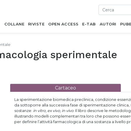
I
COLLANE
RIVISTE
OPEN ACCESS
E-TAB
AUTORI
PUBB
entale
macologia sperimentale
Cartaceo
La sperimentazione biomedica preclinica, condizione essenzi
da sottoporre alla successiva fase di sperimentazione clinica, si 
sostanze:
in vitro
,
ex vivo
,
in vivo
. Il libro descrive le metodolo
illustrando modelli complementari tra loro che possono essere u
per definire l’attività farmacologica di una sostanza a livello pr