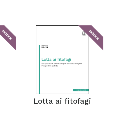
tablick
tablick
i
Lotta ai fitofagi