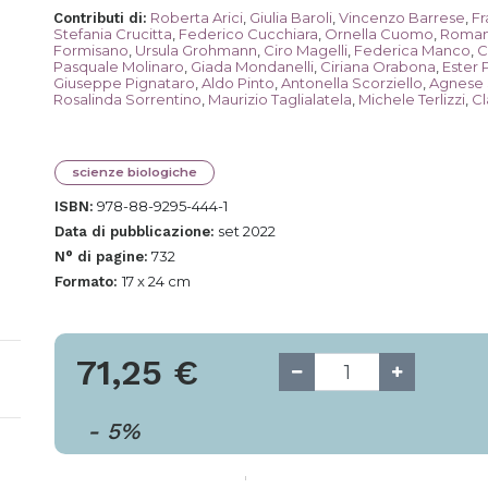
Roberta Arici
,
Giulia Baroli
,
Vincenzo Barrese
,
Fr
Contributi di
:
Stefania Crucitta
,
Federico Cucchiara
,
Ornella Cuomo
,
Roman
Formisano
,
Ursula Grohmann
,
Ciro Magelli
,
Federica Manco
,
C
Pasquale Molinaro
,
Giada Mondanelli
,
Ciriana Orabona
,
Ester
Giuseppe Pignataro
,
Aldo Pinto
,
Antonella Scorziello
,
Agnese
Rosalinda Sorrentino
,
Maurizio Taglialatela
,
Michele Terlizzi
,
Cl
scienze biologiche
978-88-9295-444-1
ISBN:
set 2022
Data di pubblicazione:
732
N° di pagine:
17 x 24 cm
Formato:
71,25
€
-
5
%