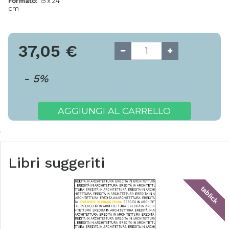
15 x 24
Formato:
cm
37,05
€
-
5
%
AGGIUNGI AL CARRELLO
Libri suggeriti
tablick