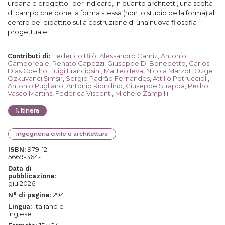
urbana e progetto” per indicare, in quanto architetti, una scelta
di campo che pone la forma stessa (non lo studio della forma) al
centro del dibattito sulla costruzione di una nuova filosofia
progettuale.
Federico Bilò
,
Alessandro Camiz
,
Antonio
Contributi di
:
Camporeale
,
Renato Capozzi
,
Giuseppe Di Benedetto
,
Carlos
Dias Coelho
,
Luigi Franciosini
,
Matteo Ieva
,
Nicola Marzot
,
Ozge
Ozkuvancı Şimşir
,
Sergio Padrão Fernandes
,
Attilio Petruccioli
,
Antonio Pugliano
,
Antonio Riondino
,
Giuseppe Strappa
,
Pedro
Vasco Martins
,
Federica Visconti
,
Michele Zampilli
1
.
Itinera
ingegneria civile e architettura
979-12-
ISBN:
5669-364-1
Data di
pubblicazione:
giu 2026
294
N° di pagine:
italiano e
Lingua:
inglese