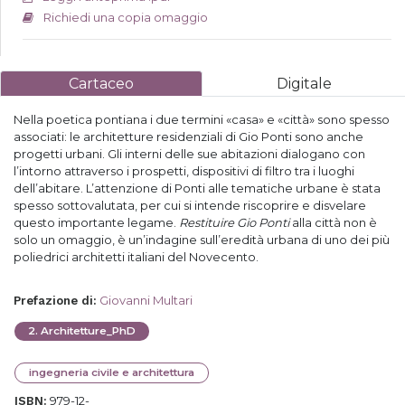
Richiedi una copia omaggio
Cartaceo
Digitale
Nella poetica pontiana i due termini «casa» e «città» sono spesso
associati: le architetture residenziali di Gio Ponti sono anche
progetti urbani. Gli interni delle sue abitazioni dialogano con
l’intorno attraverso i prospetti, dispositivi di filtro tra i luoghi
dell’abitare. L’attenzione di Ponti alle tematiche urbane è stata
spesso sottovalutata, per cui si intende riscoprire e disvelare
questo importante legame.
Restituire Gio Ponti
alla città non è
solo un omaggio, è un’indagine sull’eredità urbana di uno dei più
poliedrici architetti italiani del Novecento.
Giovanni Multari
Prefazione di
:
2
.
Architetture_PhD
ingegneria civile e architettura
979-12-
ISBN: