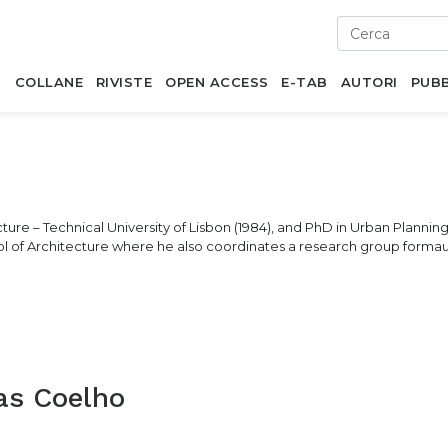
I
COLLANE
RIVISTE
OPEN ACCESS
E-TAB
AUTORI
PUBB
ture – Technical University of Lisbon (1984), and PhD in Urban Planning
ool of Architecture where he also coordinates a research group formau
as Coelho