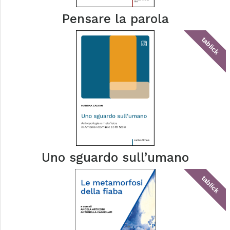
Pensare la parola
tablick
Uno sguardo sull’umano
tablick