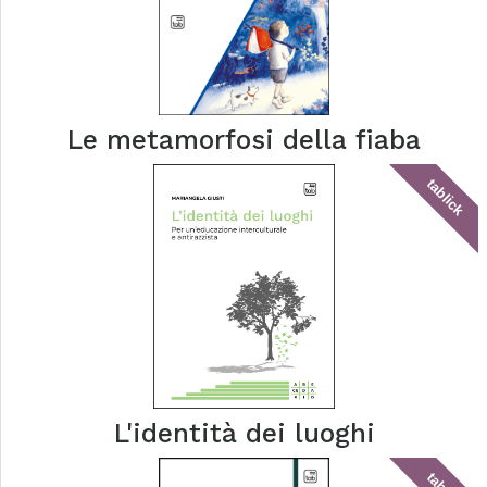
Le metamorfosi della fiaba
tablick
L'identità dei luoghi