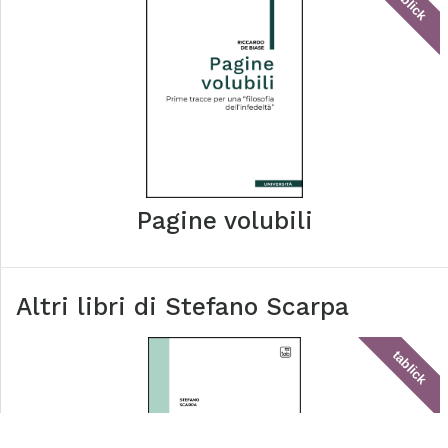
tablick
Pagine volubili
Altri libri di
Stefano Scarpa
tablick