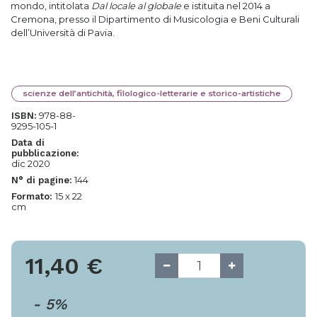
mondo, intitolata
Dal locale al globale
e istituita nel 2014 a
Cremona, presso il Dipartimento di Musicologia e Beni Culturali
dell’Università di Pavia.
scienze dell’antichità, filologico-letterarie e storico-artistiche
978-88-
ISBN:
9295-105-1
Data di
pubblicazione:
dic 2020
144
N° di pagine:
15 x 22
Formato:
cm
11,40
€
-
5
%