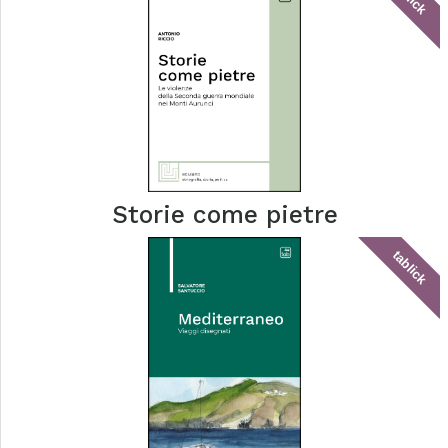
Storie come pietre
tablick