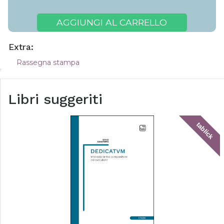
AGGIUNGI AL CARRELLO
Extra:
Rassegna stampa
Libri suggeriti
tablick