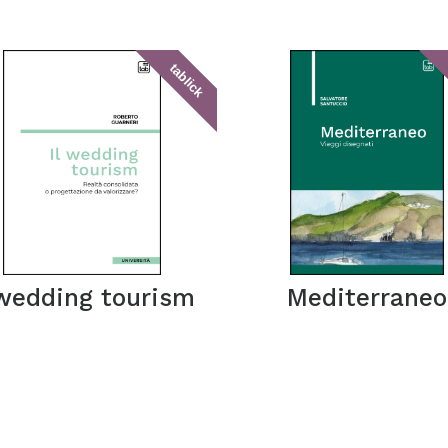
tablick
 wedding tourism
Mediterraneo