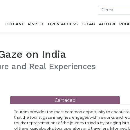
I
COLLANE
RIVISTE
OPEN ACCESS
E-TAB
AUTORI
PUBB
 Gaze on India
ure and Real Experiences
Cartaceo
Tourism provides the most common opportunity to encounter 
that the tourist gaze imagines, engages with, reworks and repr
tourist representations of the journey to India by bringing in
of travel guidebooks, tour operators and travellers. Informed