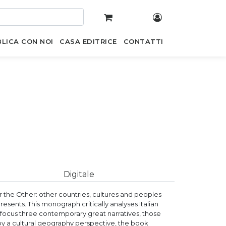
LICA CON NOI
CASA EDITRICE
CONTATTI
Digitale
the Other: other countries, cultures and peoples
esents. This monograph critically analyses Italian
to focus three contemporary great narratives, those
 by a cultural geography perspective, the book