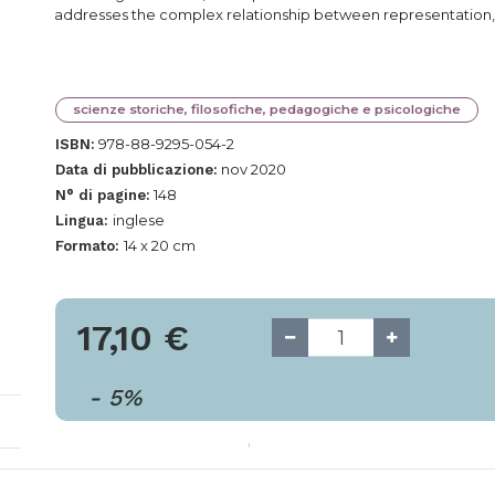
addresses the complex relationship between representation, c
scienze storiche, filosofiche, pedagogiche e psicologiche
978-88-9295-054-2
ISBN:
nov 2020
Data di pubblicazione:
148
N° di pagine:
inglese
Lingua:
14 x 20 cm
Formato:
17,10
€
-
5
%