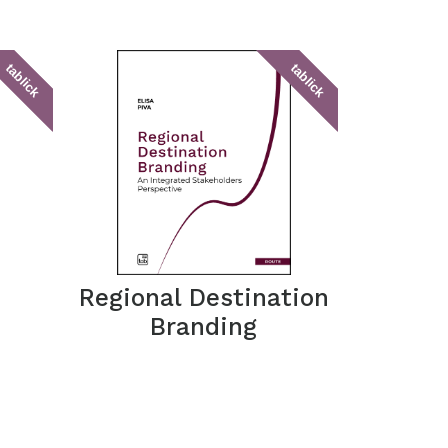
tablick
tablick
Regional Destination
Branding