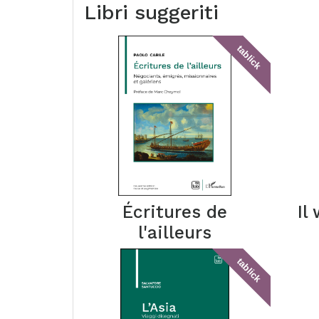
Libri suggeriti
tablick
Écritures de
Il
l'ailleurs
tablick