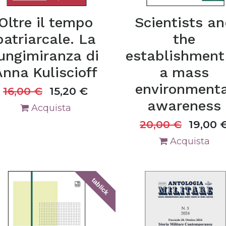
Oltre il tempo
Scientists a
patriarcale. La
the
ungimiranza di
establishment
Anna Kuliscioff
a mass
environmenta
16,00
€
15,20
€
awareness
Acquista
20,00
€
19,00
Acquista
tablick