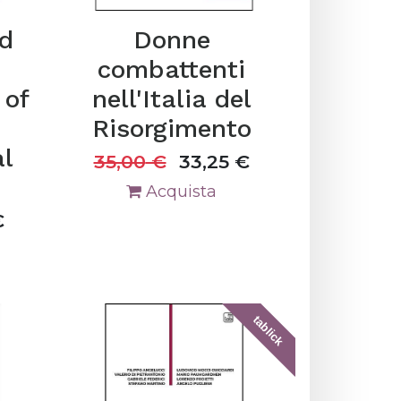
nd
Donne
combattenti
 of
nell'Italia del
Risorgimento
l
35,00
€
33,25
€
Acquista
€
tablick