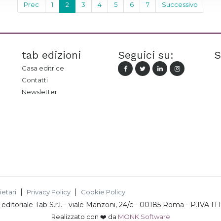
Prec
1
2
3
4
5
6
7
Successivo
tab edizioni
Seguici su:
S
Casa editrice
Contatti
Newsletter
ietari
Privacy Policy
Cookie Policy
ditoriale Tab S.r.l.
-
viale Manzoni, 24/c - 00185 Roma
- P.IVA
IT
Realizzato con ❤️ da
MONK Software