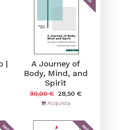
o |
A Journey of
Body, Mind, and
Spirit
30,00
€
28,50
€
Acquista
tablick
tablick