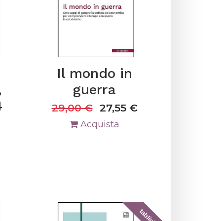
Il mondo in
,
guerra
4
29,00
€
27,55
€
Acquista
tablick