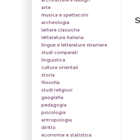
architettura e design
arte
musica e spettacolo
S
archeologia
lettere classiche
letteratura italiana
lingue e letterature straniere
studi comparati
linguistica
culture orientali
storia
filosofia
studi religiosi
geografia
pedagogia
psicologia
antropologia
diritto
economia e statistica