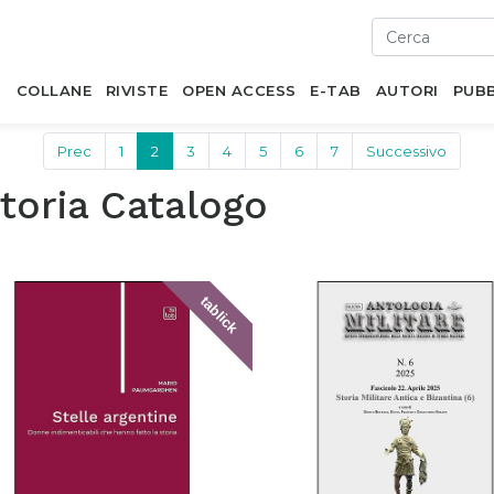
I
COLLANE
RIVISTE
OPEN ACCESS
E-TAB
AUTORI
PUBB
Prec
1
2
3
4
5
6
7
Successivo
toria Catalogo
tablick