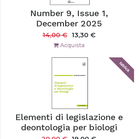
Number 9, Issue 1,
December 2025
14,00
€
13,30
€
Acquista
tablick
Elementi di legislazione e
deontologia per biologi
20,00
€
19,00
€