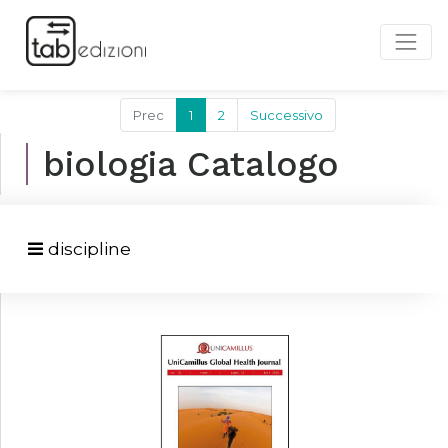
Prec
1
2
Successivo
biologia Catalogo
discipline