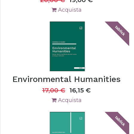
Acquista
tablick
Environmental Humanities
17,00
€
16,15
€
Acquista
tablick