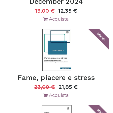
December 2024
13,00
€
12,35
€
Acquista
tablick
Fame, piacere e stress
23,00
€
21,85
€
Acquista
tablick