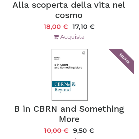
Alla scoperta della vita nel
cosmo
18,00
€
17,10
€
Acquista
tablick
B in CBRN and Something
More
10,00
€
9,50
€