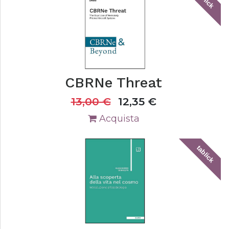
CBRNe Threat
13,00
€
12,35
€
Acquista
tablick