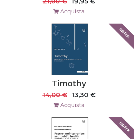
21,00
€
19,95
€
Acquista
tablick
Timothy
14,00
€
13,30
€
Acquista
tablick