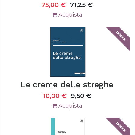
75,00
€
71,25
€
Acquista
tablick
Le creme delle streghe
10,00
€
9,50
€
Acquista
tablick