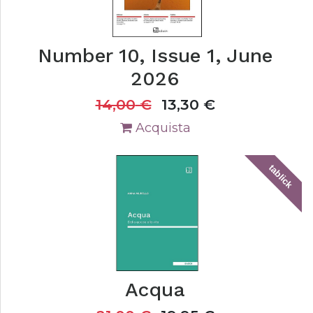
Number 10, Issue 1, June
2026
14,00
€
13,30
€
Acquista
tablick
Acqua