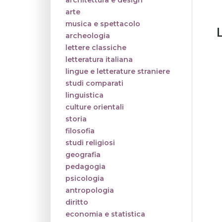
architettura e design
arte
musica e spettacolo
archeologia
lettere classiche
letteratura italiana
lingue e letterature straniere
studi comparati
linguistica
culture orientali
storia
filosofia
studi religiosi
geografia
pedagogia
psicologia
antropologia
diritto
economia e statistica