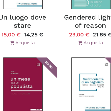
Un luogo dove
Gendered ligh
stare
of reason
15,00
€
14,25
€
23,00
€
21,85
Acquista
Acquista
tablick