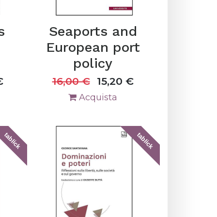
s
Seaports and
European port
policy
€
16,00
€
15,20
€
Acquista
tablick
tablick