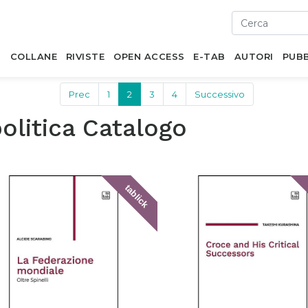
I
COLLANE
RIVISTE
OPEN ACCESS
E-TAB
AUTORI
PUBB
Prec
1
2
3
4
Successivo
olitica Catalogo
tablick