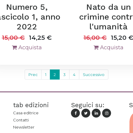
Numero 5,
Nato da un
ascicolo 1, anno
crimine cont
2022
l'umanità
15,00
€
14,25
€
16,00
€
15,20
Acquista
Acquista
Prec
1
2
3
4
Successivo
tab edizioni
Seguici su:
S
Casa editrice
Contatti
Newsletter