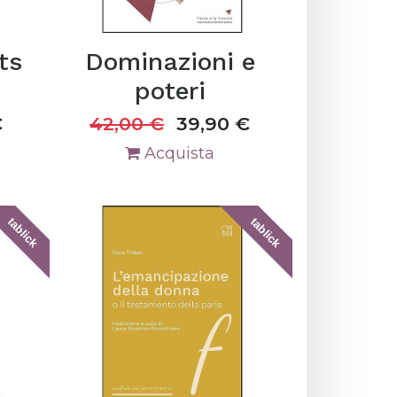
ts
Dominazioni e
poteri
€
42,00
€
39,90
€
Acquista
tablick
tablick