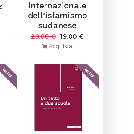
internazionale
€
dell’islamismo
sudanese
20,00
€
19,00
€
Acquista
tablick
tablick