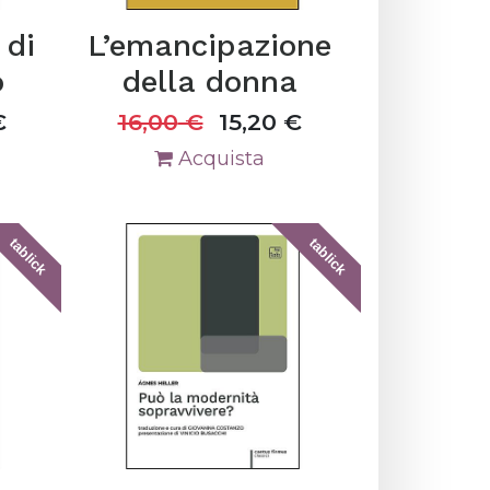
 di
L’emancipazione
o
della donna
€
16,00
€
15,20
€
Acquista
tablick
tablick