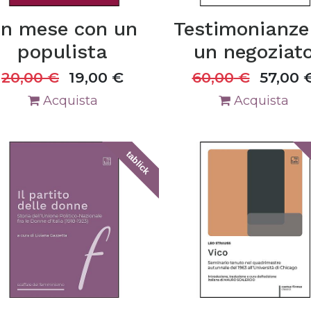
n mese con un
Testimonianze
populista
un negoziat
20,00
€
19,00
€
60,00
€
57,00
Acquista
Acquista
tablick