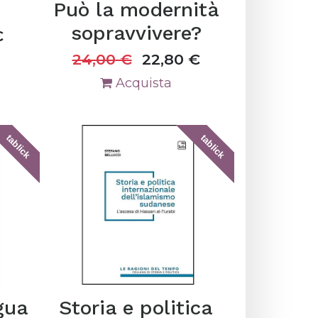
Può la modernità
sopravvivere?
€
24,00
€
22,80
€
Acquista
tablick
tablick
gua
Storia e politica