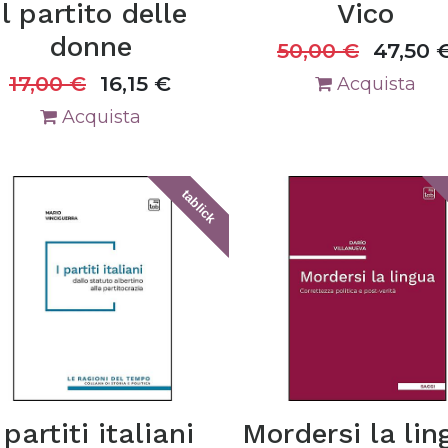
Il partito delle
Vico
donne
50,00
€
47,50
17,00
€
16,15
€
Acquista
Acquista
tablick
 partiti italiani
Mordersi la lin