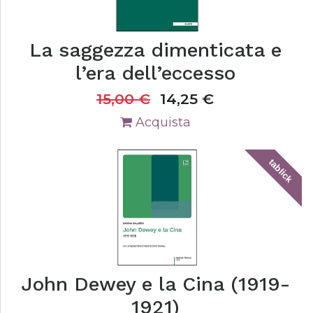
La saggezza dimenticata e
l’era dell’eccesso
15,00
€
14,25
€
Acquista
tablick
John Dewey e la Cina (1919-
1921)