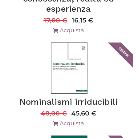
esperienza
17,00
€
16,15
€
Acquista
tablick
Nominalismi irriducibili
48,00
€
45,60
€
Acquista