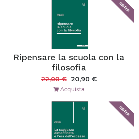
tablick
Ripensare la scuola con la
filosofia
22,00
€
20,90
€
Acquista
tablick