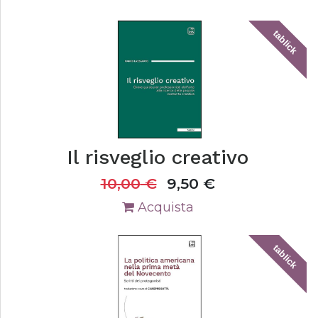
tablick
Il risveglio creativo
10,00
€
9,50
€
Acquista
tablick