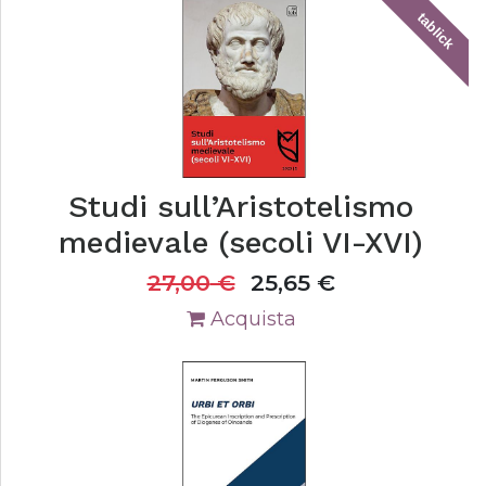
tablick
Studi sull’Aristotelismo
medievale (secoli VI-XVI)
27,00
€
25,65
€
Acquista