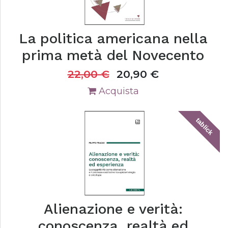
La politica americana nella
prima metà del Novecento
22,00
€
20,90
€
Acquista
tablick
Alienazione e verità:
conoscenza, realtà ed