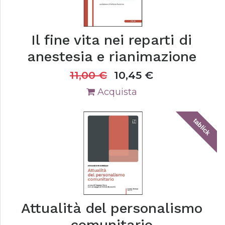
Il fine vita nei reparti di
anestesia e rianimazione
11,00
€
10,45
€
Acquista
tablick
Attualità del personalismo
comunitario