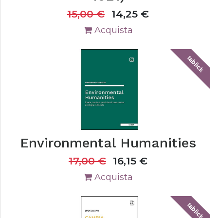
15,00
€
14,25
€
Acquista
tablick
Environmental Humanities
17,00
€
16,15
€
Acquista
tablick