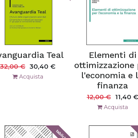
vanguardia Teal
Elementi di
ottimizzazione 
32,00
€
30,40
€
l'economia e 
Acquista
finanza
12,00
€
11,40
Acquista
tablick