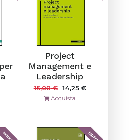
Project
per
Management e
la
Leadership
15,00
€
14,25
€
€
Acquista
tablick
tablick