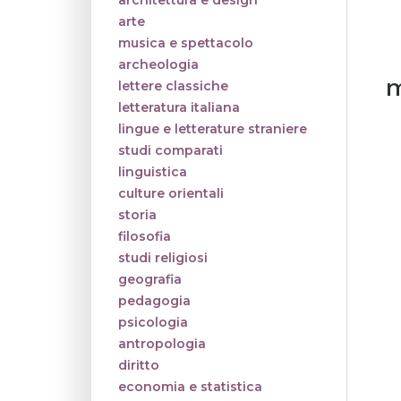
architettura e design
arte
musica e spettacolo
archeologia
m
lettere classiche
letteratura italiana
lingue e letterature straniere
studi comparati
linguistica
culture orientali
storia
filosofia
studi religiosi
geografia
pedagogia
psicologia
antropologia
diritto
economia e statistica