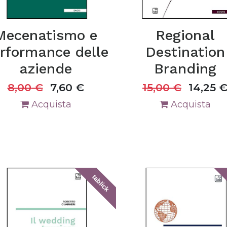
Mecenatismo e
Regional
rformance delle
Destination
aziende
Branding
8,00
€
7,60
€
15,00
€
14,25
Acquista
Acquista
tablick