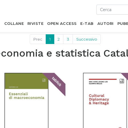
I
COLLANE
RIVISTE
OPEN ACCESS
E-TAB
AUTORI
PUBB
Prec
1
2
3
Successivo
conomia e statistica Cata
tablick