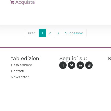
Acquista
Prec
1
2
3
Successivo
tab edizioni
Seguici su:
S
Casa editrice
Contatti
Newsletter