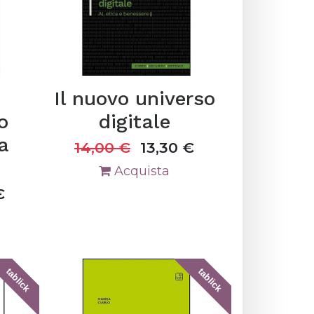
Il nuovo universo
o
digitale
a
14,00
€
13,30
€
Acquista
€
tablick
tablick