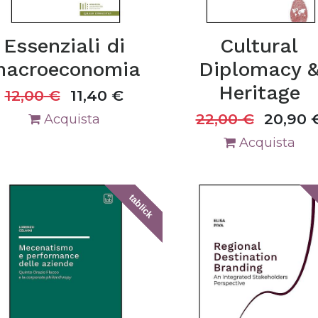
Essenziali di
Cultural
acroeconomia
Diplomacy 
Heritage
12,00
€
11,40
€
22,00
€
20,90
Acquista
Acquista
tablick