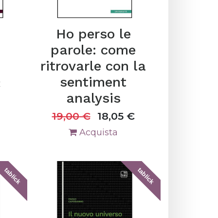
Ho perso le
parole: come
ritrovarle con la
sentiment
€
analysis
19,00
€
18,05
€
Acquista
tablick
tablick