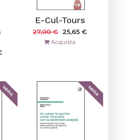
E-Cul-Tours
&
27,00
€
25,65
€
Acquista
€
tablick
tablick