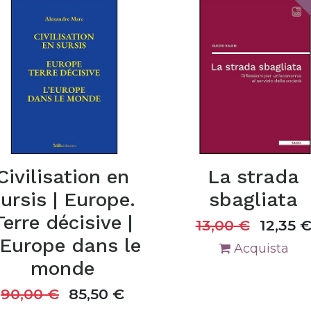
Civilisation en
La strada
ursis | Europe.
sbagliata
Terre décisive |
13,00
€
12,35
’Europe dans le
Acquista
monde
90,00
€
85,50
€