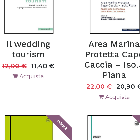
Il wedding
Area Marina
tourism
Protetta Cap
Caccia – Isol
12,00
€
11,40
€
Piana
Acquista
22,00
€
20,90
Acquista
tablick