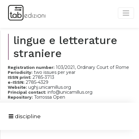
lingue e letterature
straniere
103/2021, Ordinary Court of Rome
Registration number:
two issues per year
Periodicity:
2785-3713
ISSN print:
2785-4329
e-ISSN:
ughj.unicamillus.org
Website:
info@unicamillus.org
Principal contact:
Torrossa Open
Repository:
discipline