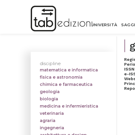
UNIVERSITÀ
SAGG
g
Regi
discipline
Perio
ISSN
matematica e informatica
e-IS
fisica e astronomia
Webs
Princ
chimica e farmaceutica
Repo
geologia
biologia
medicina e infermieristica
veterinaria
agraria
ingegneria