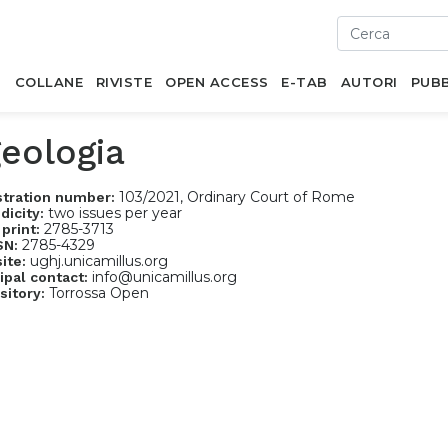
I
COLLANE
RIVISTE
OPEN ACCESS
E-TAB
AUTORI
PUBB
eologia
103/2021, Ordinary Court of Rome
stration number:
two issues per year
dicity:
2785-3713
 print:
2785-4329
SN:
ughj.unicamillus.org
ite:
info@unicamillus.org
ipal contact:
Torrossa Open
sitory: