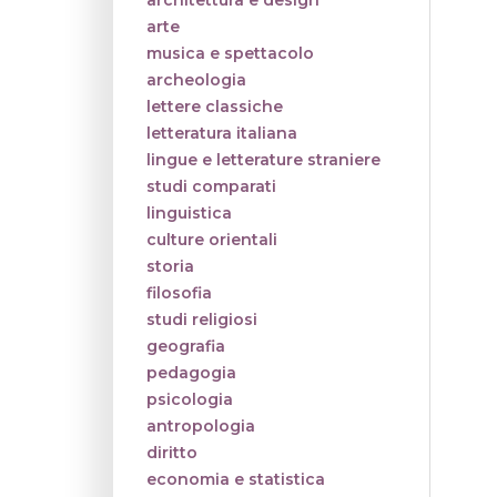
architettura e design
arte
musica e spettacolo
archeologia
lettere classiche
letteratura italiana
lingue e letterature straniere
studi comparati
linguistica
culture orientali
storia
filosofia
studi religiosi
geografia
pedagogia
psicologia
antropologia
diritto
economia e statistica