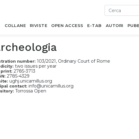
I
COLLANE
RIVISTE
OPEN ACCESS
E-TAB
AUTORI
PUBB
archeologia
103/2021, Ordinary Court of Rome
stration number:
two issues per year
dicity:
2785-3713
 print:
2785-4329
SN:
ughj.unicamillus.org
ite:
info@unicamillus.org
ipal contact:
Torrossa Open
sitory: