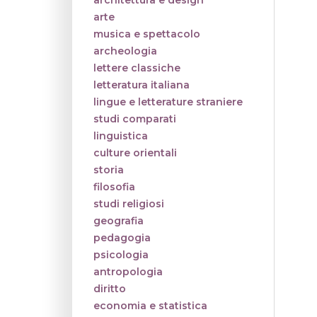
architettura e design
arte
musica e spettacolo
archeologia
lettere classiche
letteratura italiana
lingue e letterature straniere
studi comparati
linguistica
culture orientali
storia
filosofia
studi religiosi
geografia
pedagogia
psicologia
antropologia
diritto
economia e statistica