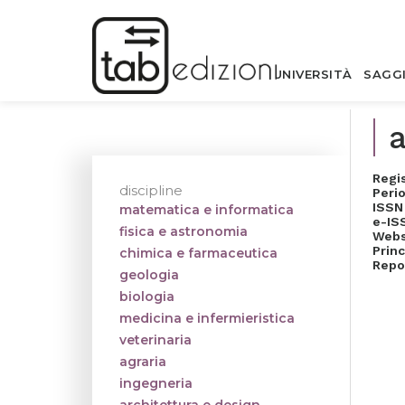
UNIVERSITÀ
SAGG
Regi
discipline
Perio
ISSN
matematica e informatica
e-IS
fisica e astronomia
Webs
Princ
chimica e farmaceutica
Repo
geologia
biologia
medicina e infermieristica
veterinaria
agraria
ingegneria