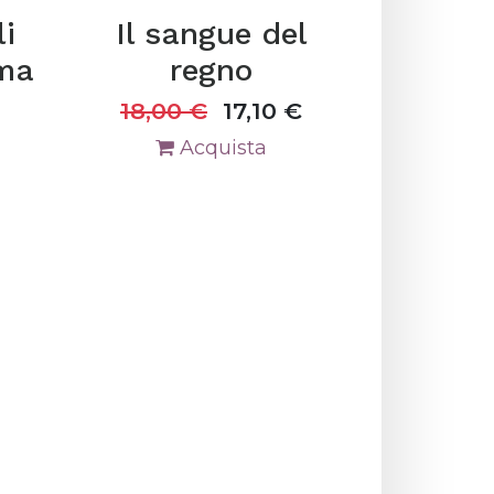
i
Il sangue del
oma
regno
18,00
€
17,10
€
Acquista