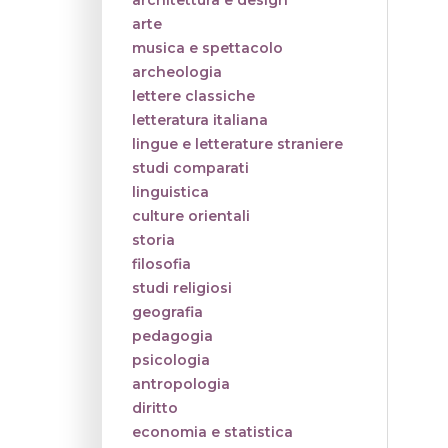
architettura e design
arte
musica e spettacolo
archeologia
lettere classiche
letteratura italiana
lingue e letterature straniere
studi comparati
linguistica
culture orientali
storia
filosofia
studi religiosi
geografia
pedagogia
psicologia
antropologia
diritto
economia e statistica