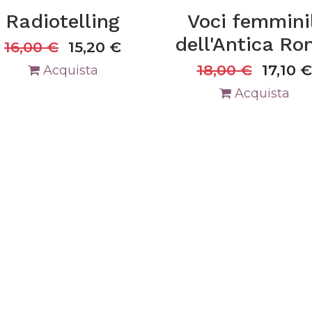
Radiotelling
Voci femminil
dell'Antica R
16,00
€
15,20
€
18,00
€
17,10
€
Acquista
Acquista