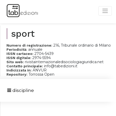
sport
216, Tribunale ordinario di Milano
Numero di registrazione:
annuale
Periodicità:
2704-5439
ISSN cartaceo:
2974-5594
ISSN digitale:
rivistainternazionaledisociologiagiuridica.net
Sito web:
info@tabedizioni.it
Contatto principale:
ANVUR
Indicizzata in:
Torrossa Open
Repository:
discipline