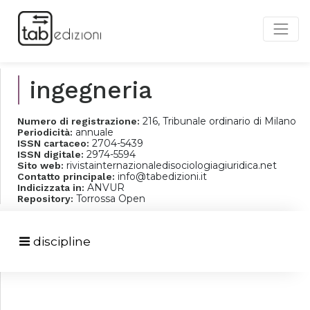
ingegneria
216, Tribunale ordinario di Milano
Numero di registrazione:
annuale
Periodicità:
2704-5439
ISSN cartaceo:
2974-5594
ISSN digitale:
rivistainternazionaledisociologiagiuridica.net
Sito web:
info@tabedizioni.it
Contatto principale:
ANVUR
Indicizzata in:
Torrossa Open
Repository:
discipline