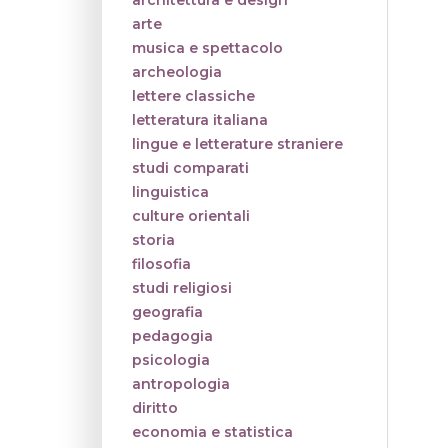
architettura e design
arte
musica e spettacolo
archeologia
lettere classiche
letteratura italiana
lingue e letterature straniere
studi comparati
linguistica
culture orientali
storia
filosofia
studi religiosi
geografia
pedagogia
psicologia
antropologia
diritto
economia e statistica