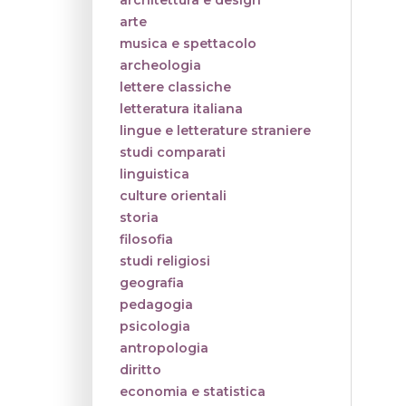
architettura e design
arte
musica e spettacolo
archeologia
lettere classiche
letteratura italiana
lingue e letterature straniere
studi comparati
linguistica
culture orientali
storia
filosofia
studi religiosi
geografia
pedagogia
psicologia
antropologia
diritto
economia e statistica